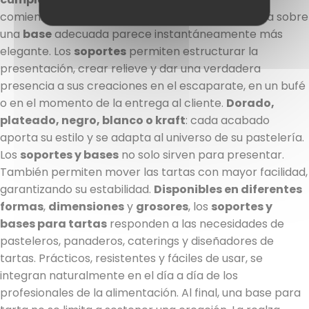
comienza con una base sólida. Una tarta colocada sobre
una
base
adecuada parece instantáneamente más
elegante. Los
soportes
permiten estructurar la
presentación, crear relieve y dar una verdadera
presencia a sus creaciones en el escaparate, en un bufé
o en el momento de la entrega al cliente.
Dorado,
plateado, negro, blanco o kraft
: cada acabado
aporta su estilo y se adapta al universo de su pastelería.
Los
soportes y bases
no solo sirven para presentar.
También permiten mover las tartas con mayor facilidad,
garantizando su estabilidad.
Disponibles en diferentes
formas
,
dimensiones
y
grosores
, los
soportes y
bases para tartas
responden a las necesidades de
pasteleros, panaderos, caterings y diseñadores de
tartas. Prácticos, resistentes y fáciles de usar, se
integran naturalmente en el día a día de los
profesionales de la alimentación. Al final, una base para