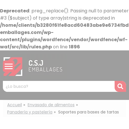
Panel de gestión de cookies
Deprecated
: preg_replace(): Passing null to parameter
#3 ($subject) of type array|string is deprecated in
/home/clients/b3280f61fe8acd60483abe9e6734fbdb
emballages.com/wp-
content/plugins/wordfence/vendor/wordfence/wf-
waf/src/lib/rules.php
on line
1896
Mots
R
clés
:
Accueil
Envasado de alimentos
Panadería y pastelería
Soportes para bases de tartas