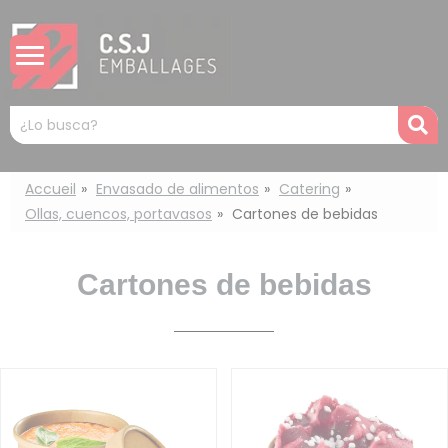
Panel de gestión de cookies
Mots
R
clés
:
Accueil
Envasado de alimentos
Catering
Ollas, cuencos, portavasos
Cartones de bebidas
Cartones de bebidas