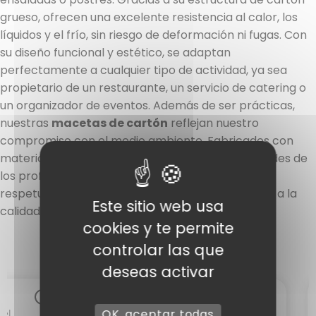
grueso, ofrecen una excelente resistencia al calor, los
líquidos y el frío, sin riesgo de deformación ni fugas. Con
su diseño funcional y estético, se adaptan
perfectamente a cualquier tipo de actividad, ya sea
propietario de un restaurante, un servicio de catering o
un organizador de eventos. Además de ser prácticas,
nuestras
macetas de cartón
reflejan nuestro
compromiso con el medio ambiente. Fabricados con
materiales reciclables, responden a las necesidades de
los profesionales que desean ofrecer soluciones
respetuosas con el medio ambiente sin renunciar a la
Este sitio web usa
calidad.
cookies y te permite
controlar las que
deseas activar
OK, aceptar todas