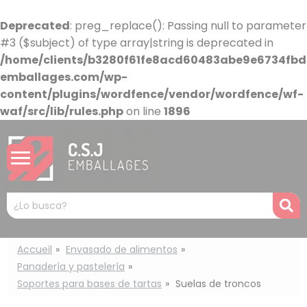
Panel de gestión de cookies
Deprecated
: preg_replace(): Passing null to parameter
#3 ($subject) of type array|string is deprecated in
/home/clients/b3280f61fe8acd60483abe9e6734fbdb
emballages.com/wp-
content/plugins/wordfence/vendor/wordfence/wf-
waf/src/lib/rules.php
on line
1896
Mots
R
clés
:
Accueil
Envasado de alimentos
Panadería y pastelería
Soportes para bases de tartas
Suelas de troncos