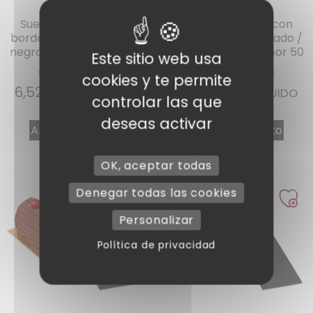
Ref : SDB3410
Ref : SDB3910
Suela de tronco con
Suela de tronco con
bordes rectos dorado /
bordes rectos dorado /
negro 35 x 10 cm por 50
negro 40 x 10 cm por 50
Este sitio web usa
cookies y te permite
6,52
€
7,34
€
IVA INCLUIDO
IVA INCLUIDO
controlar las que
deseas activar
Añadir al carrito
Añadir al carrito
OK, aceptar todas
Denegar todas las cookies
Personalizar
Política de privacidad