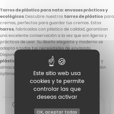
Tarros de plástico para nata: envases prácticos y
ecológicos
Descubre nuestros
tarros de plástico
para
cremas, perfectos para guardar tus cremas. Estos
tarros
, fabricados con plástico de calidad, garantizan
una excelente conservación a la vez que son ligeros y
prácticos de usar. Su diseño elegante y moderno se
adapta a todas tus necesidades de envasado.
Disponibles en distintos tamaños, estos
tarros de
plástico para cremas
son fáciles de transportar y
almacenar, al tiempo que garantizan una protección
Este sitio web usa
óptima de tus productos.
4 notas
cookies y te permite
controlar las que
deseas activar
OK, aceptar todas