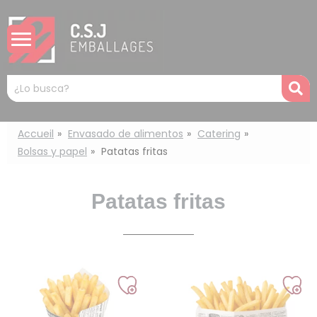
Panel de gestión de cookies
Mots
R
clés
:
Accueil
Envasado de alimentos
Catering
Bolsas y papel
Patatas fritas
Patatas fritas