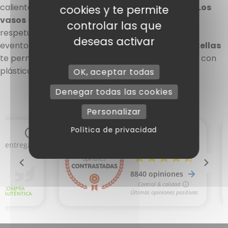
calientes, fabricados con materiales sostenibles.
Los
cookies y te permite
vasos
reutilizables son resistentes, elegantes y
controlar las que
respetuosos con el medio ambiente, ideales para
deseas activar
eventos, oficinas o buffets. Nuestras prácticas
botellas
te permiten llevar tus bebidas a diario, fabricadas con
plástico para un uso duradero.
OK, aceptar todas
Denegar todas las cookies
Personalizar
Política de privacidad