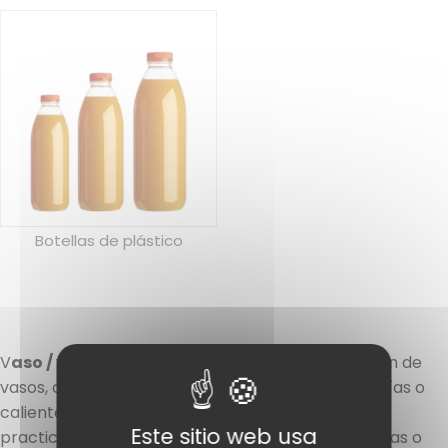
Botellas de plástico
V
aso / vaso / botella
Descubre nuestra selección de
vasos, copas y botellas para todas tus bebidas, frías o
calientes, para llevar. Nuestros
vasos
combinan
Este sitio web usa
practicidad y estética, perfectos para bebidas frías o