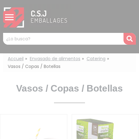
Panel de gestión de cookies
Mots
R
clés
:
Accueil
Envasado de alimentos
Catering
Vasos / Copas / Botellas
Vasos / Copas / Botellas