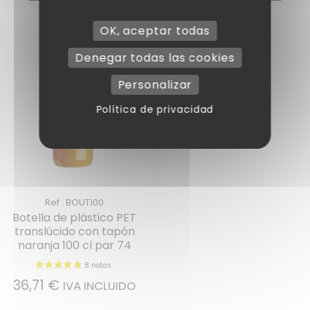
OK, aceptar todas
Denegar todas las cookies
Personalizar
Política de privacidad
Ref : BOUT100
Botella de plástico PET
translúcido con tapón
naranja 100 cl par 74
36,71
€
IVA INCLUIDO