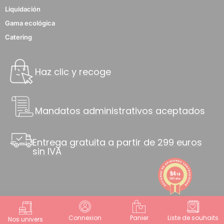
Liquidación
Gama ecológica
Catering
Haz clic y recoge
Mandatos administrativos aceptados
8 notas
Entrega gratuita a partir de 299 euros
sin IVA
9.4
/10
8842 notas
Connexion
Panier
Liste de souhaits
Nos univers