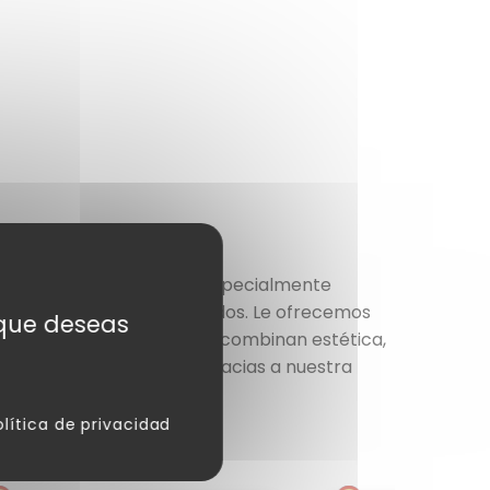
ía
Tienda y Comercio
, especialmente
ablecimientos especializados. Le ofrecemos
s que deseas
sorios de embalaje
que combinan estética,
periencia de compra
. Gracias a nuestra
olítica de privacidad