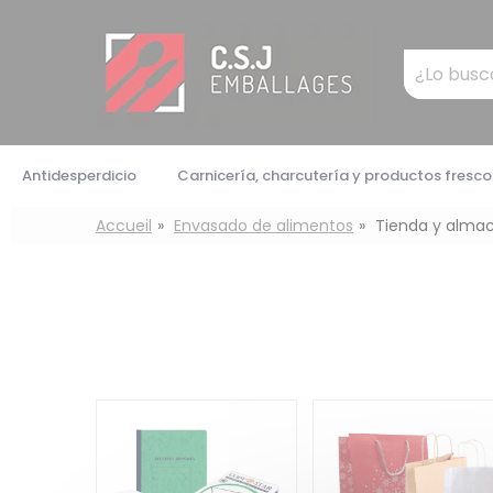
Panel de gestión de cookies
Mots
clés
:
Antidesperdicio
Carnicería, charcutería y productos fresco
Accueil
Envasado de alimentos
Tienda y alma