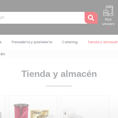
Recher
Nos
univers
s
Panadería y pastelería
Catering
Tienda y almacé
cén
Tienda y almacén