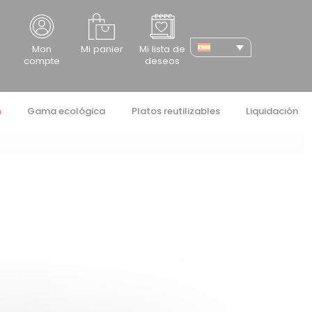
cher
Mon
Mi panier
Mi lista de
compte
deseos
n
Gama ecológica
Platos reutilizables
Liquidación