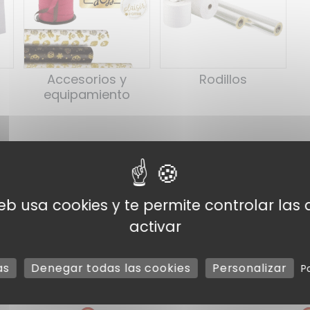
Accesorios y
Rodillos
equipamiento
de regalo, cuadernos y cestas. Descubra nuestra categor
 vinotecas, tiendas de regalos, boutiques de moda y est
web usa cookies y te permite controlar la
sionales
,
papeles de regalo
,
cuadernos
,
cestas
y
acce
activar
s mucho más que un simple embalaje: cree una auténtica
ex
ento que valoriza su comercio.
as
Denegar todas las cookies
Personalizar
P