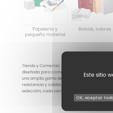
Papelería y
Bolsas, sobres
pequeño material
Tienda y Comercio: Bolsas boutique, papeles 
diseñada para comerciantes, tiendas gourmet,
Este sitio 
una amplia gama de
bolsas boutique profe
resistencia y calidad. Ofrezca a sus cliente
selección, cada venta se convierte en un mom
OK, aceptar tod