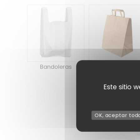
Bandoleras
Bolsas de la
compra kraft
Este sitio 
OK, aceptar tod