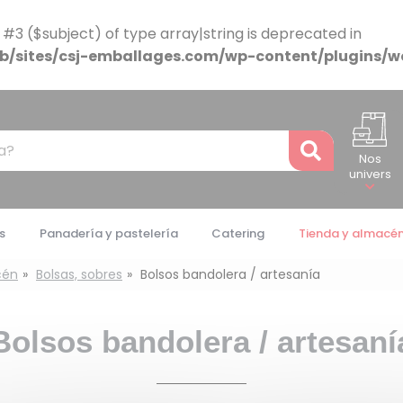
 #3 ($subject) of type array|string is deprecated in
/sites/csj-emballages.com/wp-content/plugins/w
Recher
Nos
univers
s
Panadería y pastelería
Catering
Tienda y almacé
cén
Bolsas, sobres
Bolsos bandolera / artesanía
Bolsos bandolera / artesaní