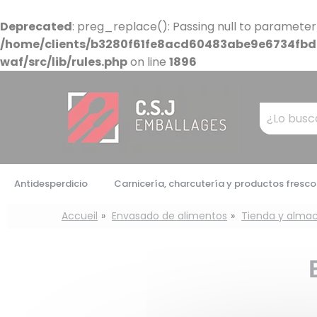
Panel de gestión de cookies
Deprecated
: preg_replace(): Passing null to parameter
/home/clients/b3280f61fe8acd60483abe9e6734fbdb
waf/src/lib/rules.php
on line
1896
Mots
clés
:
Antidesperdicio
Carnicería, charcutería y productos fresco
Accueil
Envasado de alimentos
Tienda y alma