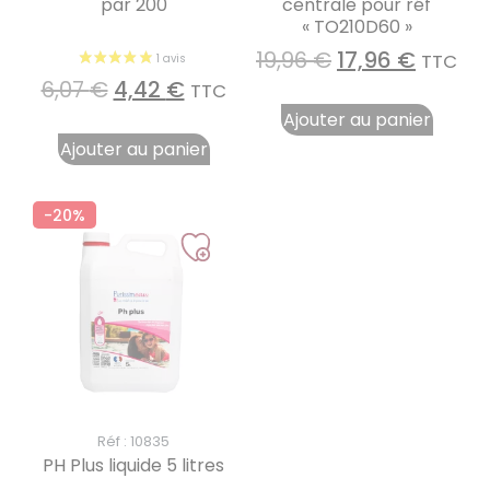
par 200
centrale pour réf
« TO210D60 »
19,96
€
17,96
€
TTC
6,07
€
4,42
€
TTC
Ajouter au panier
Ajouter au panier
-20%
Réf : 10835
PH Plus liquide 5 litres