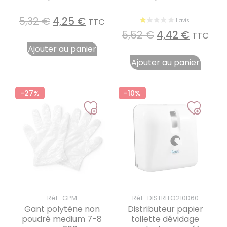
5,32
€
4,25
€
TTC
5,52
€
4,42
€
TTC
Ajouter au panier
Ajouter au panier
-27%
-10%
Réf : GPM
Réf : DISTRITO210D60
Gant polytène non
Distributeur papier
poudré medium 7-8
toilette dévidage