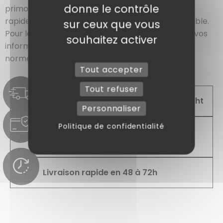
donne le contrôle
primordiale. Nous vous garantissons une livraison
rapide et sûre grâce à notre réseau logistique fiable.
sur ceux que vous
Pour les paiements nous assurons la sécurité de vos
souhaitez activer
informations avec des systèmes conformes aux
normes.
Tout accepter
Tout refuser
Livraison offerte à partir de 299,00 €ht
Personnaliser
Politique de confidentialité
Paiements sécurisés par CB, chèque,
virement, mandats administratifs...
Livraison rapide en 48 à 72h