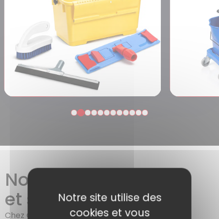
Nos garanties
et services
Notre site utilise des
cookies et vous
Chez CSJ emballages, votre satisfaction est