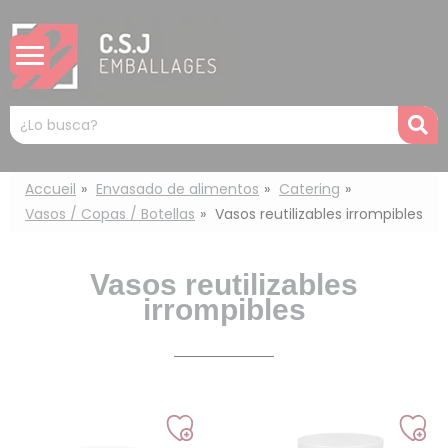
Panel de gestión de cookies
Mots
R
clés
:
Accueil
Envasado de alimentos
Catering
Vasos / Copas / Botellas
Vasos reutilizables irrompibles
Vasos reutilizables
irrompibles