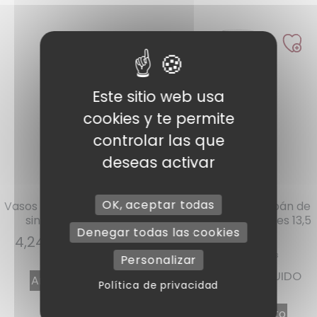
Este sitio web usa
cookies y te permite
controlar las que
deseas activar
Ref : ECO25
Ref : FLUT13
OK, aceptar todas
Vasos Ecocup 25 cl / 33 cl
10 copas de champán de
sin graduar por 20
plástico desechables 13,5
Denegar todas las cookies
cl
4,24
€
IVA INCLUIDO
Personalizar
2,68
€
IVA INCLUIDO
Añadir al carrito
Política de privacidad
Añadir al carrito