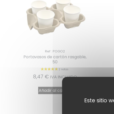
Ref : POGO2
Portavasos de cartón rasgable,
50
8,47
€
IVA INCLUIDO
Añadir al carrito
Este sitio 