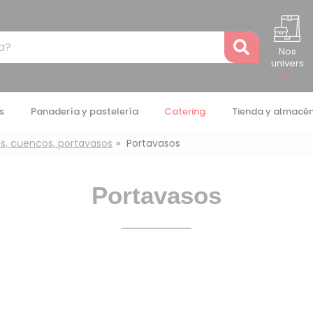
Recher
Nos
univers
s
Panadería y pastelería
Catering
Tienda y almacé
as, cuencos, portavasos
Portavasos
Portavasos