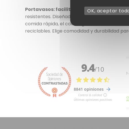
Portavasos: facilita el transporte de tus 
OK, aceptar tod
resistentes. Diseñados para asegurar y simplif
comida rápida, el catering o los eventos. Nue
reciclables. Elige comodidad y durabilidad par
2 notas