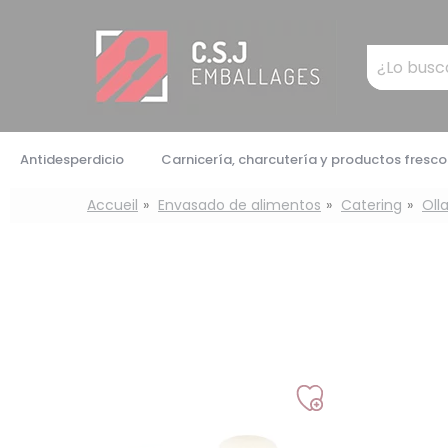
Panel de gestión de cookies
Mots
clés
:
Antidesperdicio
Carnicería, charcutería y productos fresco
Accueil
Envasado de alimentos
Catering
Oll