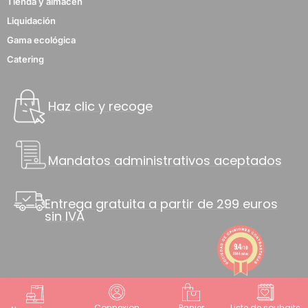
Tienda y almacén
Liquidación
Gama ecológica
Catering
Haz clic y recoge
Mandatos administrativos aceptados
Entrega gratuita a partir de 299 euros
sin IVA
9.4
/10
8844 notas
Connexion
Panier
Liste de souhaits