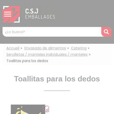
Panel de gestión de cookies
Mots
R
clés
:
Accueil
Envasado de alimentos
Catering
Servilletas / manteles individuales / manteles
Toallitas para los dedos
Toallitas para los dedos