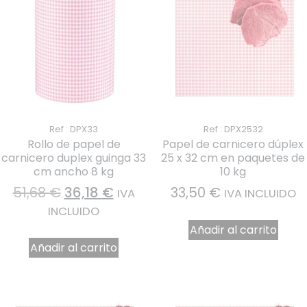
Ref : DPX33
Ref : DPX2532
Rollo de papel de
Papel de carnicero dúplex
carnicero duplex guinga 33
25 x 32 cm en paquetes de
cm ancho 8 kg
10 kg
51,68
€
36,18
€
33,50
€
IVA
IVA INCLUIDO
INCLUIDO
Añadir al carrito
Añadir al carrito