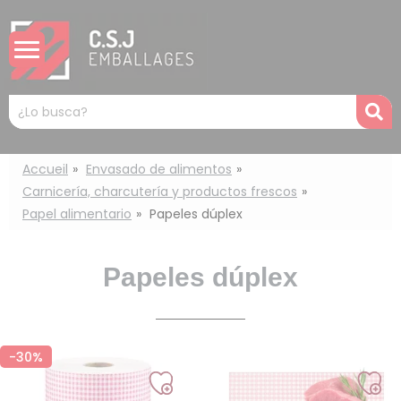
Panel de gestión de cookies
Mots
R
clés
:
Accueil
Envasado de alimentos
Carnicería, charcutería y productos frescos
Papel alimentario
Papeles dúplex
Papeles dúplex
-30%