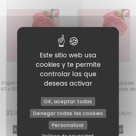
Este sitio web usa
cookies y te permite
controlar las que
Ref : DPX4050
Ref : DPX5065
deseas activar
Papel de carnicero dúplex
Papel de carnicero dúplex
40 x 50 cm en paquetes de
50 x 65 cm en paquetes de
10 kg
10 kg
OK, aceptar todas
33,18
€
32,26
€
IVA INCLUIDO
IVA INCLUIDO
Denegar todas las cookies
Personalizar
Añadir al carrito
Añadir al carrito