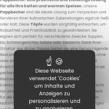
für alle Ihre kalten und warmen Speisen.
Unsere
Pappbecher
sind die ideale Lösung zum Verpacken und
Servieren Ihrer kulinarischen Zubereitungen, egal ob heiß
oder kalt. Diese
Töpfe
wurden sorgfältig entworfen, um
Robustheit und Praktikabilität zu gewährleisten. Sie
eignen sich perfekt für verschiedene Zwecke: Suppen,
Eis, Schmorgerichte, Salate oder Desserts. Dank ihrer
Struktur aus dicker Pappe bieten sie eine hervorragende
Beständigkeit gegen Hitze, Flüssigkeiten und Kälte, ohne
dass sie sich verformen oder auslaufen können. Mit
ihrem funktionalen und ästhetischen Design passen sie
Diese Webseite
perfekt zu jeder Art von Geschäft, egal ob Sie ein
verwendet 'Cookies'
Restaurant, ein Cateringunternehmen oder ein
um Inhalte und
Eventveranstalter sind. Unsere
Pappbecher
sind nicht
nur praktisch, sondern spiegeln auch ein Engagement
Anzeigen zu
für die Ökologie wider. Sie werden aus recycelbaren
personalisieren und
Materialien hergestellt und erfüllen die Anforderungen
zu analysieren.