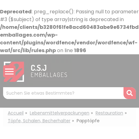
Cookie-Einstellungen
Deprecated
: preg_replace(): Passing null to parameter
#3 ($subject) of type array|string is deprecated in
/home/clients/b3280f61fe8acd60483abe9e6734fbdb
emballages.com/wp-
content/plugins/wordfence/vendor/wordfence/wf-
waf/src/lib/rules.php
on line
1896
Mots
R
clés
:
Accueil
Lebensmittelverpackungen
Restauration
Töpfe, Schalen, Becherhalter
Papptöpfe