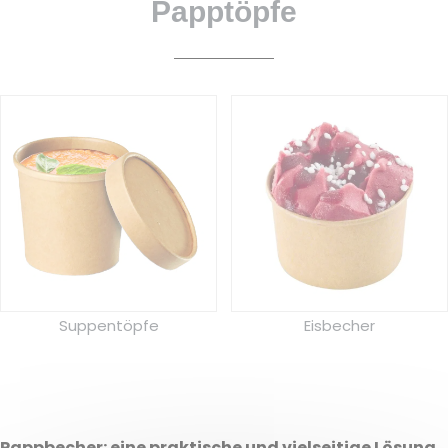
Papptöpfe
Eisbecher
Suppentöpfe
Pappbecher: eine praktische und vielseitige Lösung