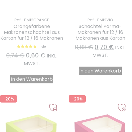
Ref. : BM12ORANGE
Ref. : BM12VIO
Orangefarbene
Schachtel Parma-
Makronenschachtel aus
Makronen für 12 / 16
Karton für 12 / 16 Makronen
Makronen aus Karton
0,88
€
0,70
€
INKL.
0,74
€
0,60
€
MWST.
INKL.
MWST.
In den Warenkorb
In den Warenkorb
-20%
-20%