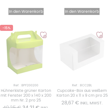
In den Warenkorb
In den Warenkorb
-15%
1 note
Ref. : BPF200200
Ref. : BCC2BL
Hühnerkiste grüner Karton
Cupcake-Box aus weißem
mit Fenster 200 x 140 x 200
Karton 20 x 11 x 9 cm pro 25
mm Nr. 2 pro 25
28,67
€
INKL. MWST.
40,25
€
34,21
€
INKL.