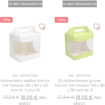
In den Warenkorb
In den Warenkorb
-15%
-35%
Ref. : BPF130130BL
Ref. : BPF130130
Hühnerkiste weißer Karton
25 Hühnerboxen grüner
mit Fenster 130 x 90 x 130
Karton mit Fenster 130 x 90
mm Nr. 0 pro 25
x 130 mm Nr. 0
21,24
€
18,06
€
27,84
€
18,05
€
INKL.
INKL.
MWST.
MWST.