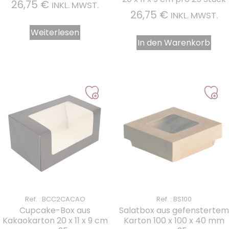
26,75
€
INKL. MWST.
26,75
€
INKL. MWST.
4 noten
Weiterlesen
In den Warenkorb
Ref. : BCC2CACAO
Ref. : BS100
Cupcake-Box aus
Salatbox aus gefenstertem
Kakaokarton 20 x 11 x 9 cm
Karton 100 x 100 x 40 mm