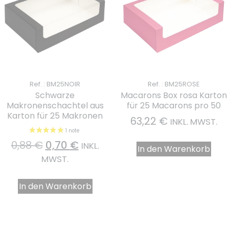
Ref. : BM25NOIR
Ref. : BM25ROSE
Schwarze
Macarons Box rosa Karton
Makronenschachtel aus
für 25 Macarons pro 50
Karton für 25 Makronen
63,22
€
INKL. MWST.
0,88
€
0,70
€
INKL.
In den Warenkorb
MWST.
In den Warenkorb