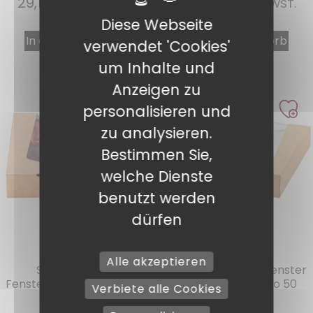
29,17
€
18,65
€
INKL. MWST.
INKL. MWST.
Diese Webseite
In den Warenkorb
In den Warenkorb
verwendet 'Cookies'
um Inhalte und
Anzeigen zu
personalisieren und
zu analysieren.
Bestimmen Sie,
welche Dienste
benutzt werden
dürfen
Ref. : BTPF20
Ref. : BTPF24
Alle akzeptieren
Schachtel aus
Kartonschachtel Fenster
Fensterkarton 20 x 20 x 4
24 x 24 x 4 cm pro 50
Verbiete alle Cookies
cm pro 50