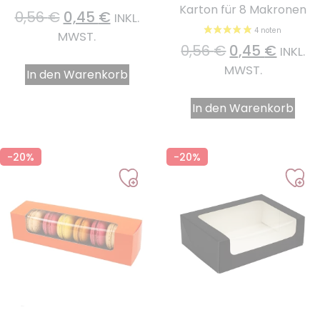
Karton für 8 Makronen
0,56
€
0,45
€
INKL.
MWST.
0,56
€
0,45
€
INKL.
MWST.
In den Warenkorb
In den Warenkorb
-20%
-20%