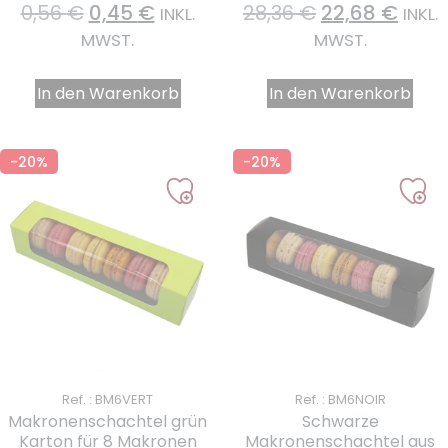
0,56
€
0,45
€
28,36
€
22,68
€
INKL.
INKL.
MWST.
MWST.
In den Warenkorb
In den Warenkorb
-20%
-20%
Ref. : BM6VERT
Ref. : BM6NOIR
Makronenschachtel grün
Schwarze
Karton für 8 Makronen
Makronenschachtel aus