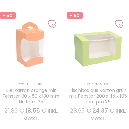
-15%
-15%
Ref. : BOF80130
Ref. : BPF20090
Eierkarton orange mit
Fischbox aus Karton grün
Fenster 80 x 80 x 130 mm
mit Fenster 200 x 115 x 105
Nr. 1 pro 25
mm pro 25
21,83
€
18,55
€
28,67
€
24,37
€
INKL.
INKL.
MWST.
MWST.