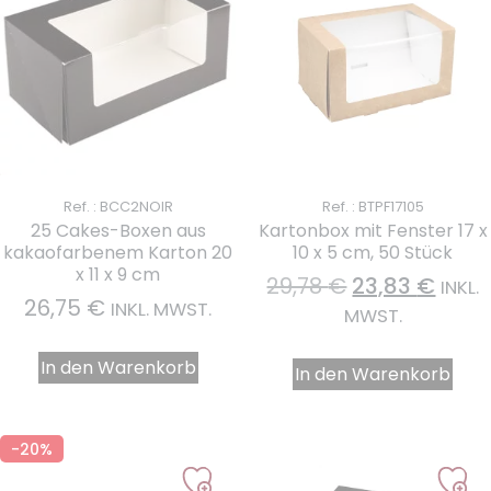
Ref. : BCC2NOIR
Ref. : BTPF17105
25 Cakes-Boxen aus
Kartonbox mit Fenster 17 x
kakaofarbenem Karton 20
10 x 5 cm, 50 Stück
x 11 x 9 cm
29,78
€
23,83
€
INKL.
26,75
€
INKL. MWST.
MWST.
In den Warenkorb
In den Warenkorb
-20%