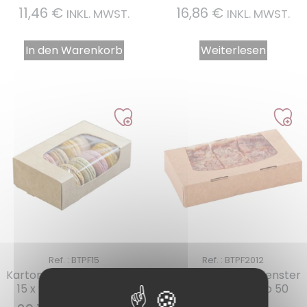
11,46
€
16,86
€
INKL. MWST.
INKL. MWST.
In den Warenkorb
Weiterlesen
Ref. : BTPF15
Ref. : BTPF2012
Kartonschachtel Fenster
Kartonschachtel Fenster
15 x 9 x 4.5 cm pro 50
20 x 12 x 4 cm pro 50