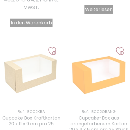
MWST.
Weiterlesen
In den Warenkorb
Ref. : BCC2KRA
Ref. : BCC2ORANG
Cupcake Box Kraftkarton
Cupcake-Box aus
20 x 11 x 9 cm pro 25
orangefarbenem Karton
20 x 11 x 9 cm pro 25 Stück