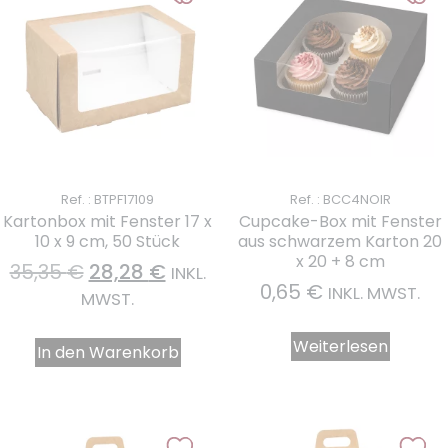
Ref. : BTPF17109
Ref. : BCC4NOIR
Kartonbox mit Fenster 17 x
Cupcake-Box mit Fenster
10 x 9 cm, 50 Stück
aus schwarzem Karton 20
x 20 + 8 cm
35,35
€
28,28
€
INKL.
0,65
€
INKL. MWST.
MWST.
Weiterlesen
In den Warenkorb