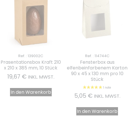
Ref. : 139002C
Ref. : 114744C
Prasentationsbox Kraft 210
Fensterbox aus
x 210 x 385 mm, 10 Stück
elfenbeinfarbenem Karton
90 x 45 x 130 mm pro 10
19,67
€
INKL. MWST.
Stück
In den Warenkorb
5,05
€
INKL. MWST.
In den Warenkorb