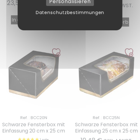
Personalisieren
23,54
€
INKL. MWST.
34,38
€
INKL. MWST.
Datenschutzbestimmungen
In den Warenkorb
In den Warenkorb
Ref. : BCC20N
Ref. : BCC25N
Schwarze Fensterbox mit
Schwarze Fensterbox mit
Einfassung 20 cm x 25 cm
Einfassung 25 cm x 25 cm