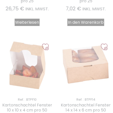
pro 25
pro 25
26,75
€
7,02
€
INKL. MWST.
INKL. MWST.
Weiterlesen
In den Warenkorb
Ref. : BTPF10
Ref. : BTPF14
Kartonschachtel Fenster
Kartonschachtel Fenster
10 x 10 x 4 cm pro 50
14 x 14 x 6 cm pro 50