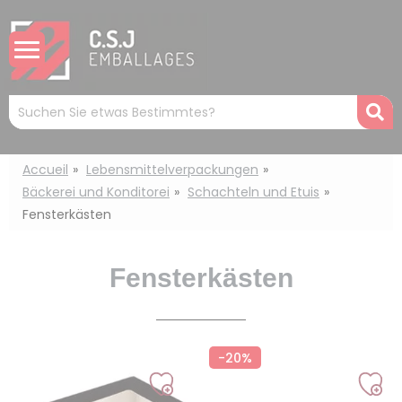
Cookie-Einstellungen
Mots
R
clés
:
Accueil
Lebensmittelverpackungen
Bäckerei und Konditorei
Schachteln und Etuis
Fensterkästen
Fensterkästen
-20%