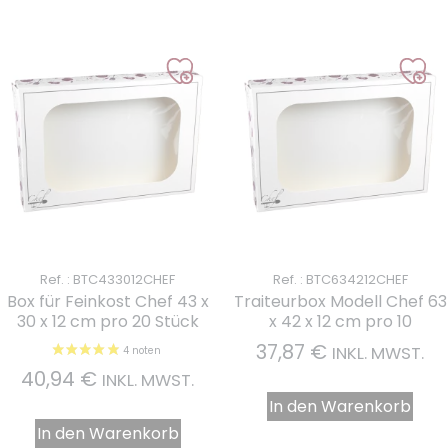
Ref. : BTC433012CHEF
Ref. : BTC634212CHEF
Box für Feinkost Chef 43 x
Traiteurbox Modell Chef 63
30 x 12 cm pro 20 Stück
x 42 x 12 cm pro 10
37,87
€
INKL. MWST.
40,94
€
INKL. MWST.
In den Warenkorb
In den Warenkorb