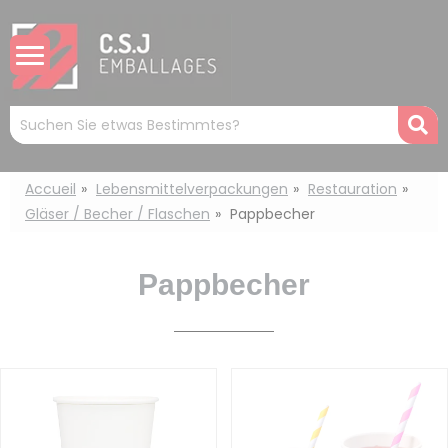
Cookie-Einstellungen
Mots
R
clés
:
Accueil
Lebensmittelverpackungen
Restauration
Gläser / Becher / Flaschen
Pappbecher
Pappbecher