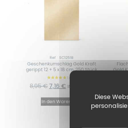
Ref. : SC12518
Geschenkumschlag Gold Kraft
Flac
gerippt 12 + 5 x 18 cm, 250 Stück
Gold K
22,6
8,95
€
7,16
€
INKL. MWST.
Diese Webs
In den Warenkorb
personalisi