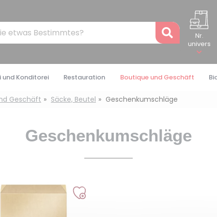
Recher
Nr.
univers
 und Konditorei
Restauration
Boutique und Geschäft
Bi
nd Geschäft
Säcke, Beutel
Geschenkumschläge
Geschenkumschläge