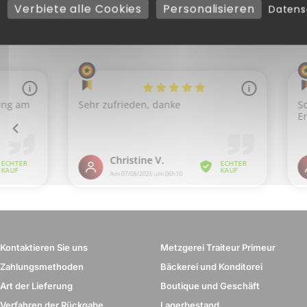
Verbiete alle Cookies
Personalisieren
Daten
Kontaktieren Sie uns
Metzgerei Traiteur Primeur
Zahlungsmethoden
Bäckerei und Konditorei
Art der Lieferung
Boutique und Geschäft
Verfahren der Rückgabe
Lagerbestand