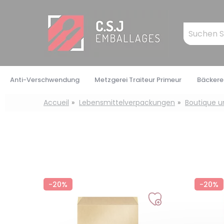
Cookie-Einstellungen
Mots
clés
:
Anti-Verschwendung
Metzgerei Traiteur Primeur
Bäckerei
Accueil
Lebensmittelverpackungen
Boutique u
-20%
-20%