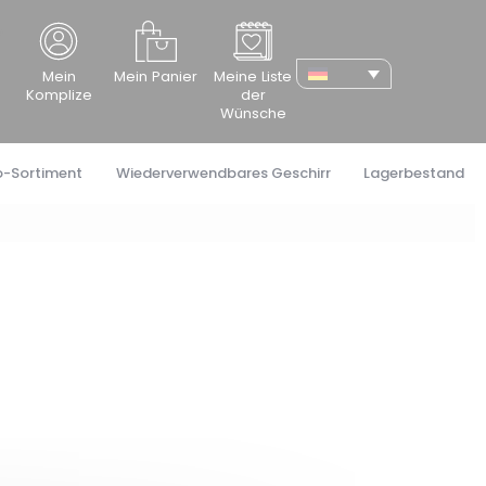
cher
Mein
Mein Panier
Meine Liste
Komplize
der
Wünsche
o-Sortiment
Wiederverwendbares Geschirr
Lagerbestand