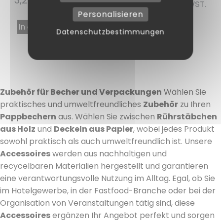
INKL. MWST.
1,85
€
INKL. MWST.
Personalisieren
In den Warenkorb
Weiterlesen
Datenschutzbestimmungen
Zubehör für Becher und Verpackungen
Wählen Sie
praktisches und umweltfreundliches
Zubehör
zu Ihren
Pappbechern
aus. Wählen Sie zwischen
Rührstäbchen
aus Holz
und
Deckeln aus Papier
, wobei jedes Produkt
sowohl praktisch als auch umweltfreundlich ist. Unsere
Accessoires
werden aus nachhaltigen und
recycelbaren Materialien hergestellt und garantieren
eine verantwortungsvolle Nutzung im Alltag. Egal, ob Sie
im Hotelgewerbe, in der Fastfood-Branche oder bei der
Organisation von Veranstaltungen tätig sind, diese
Accessoires
ergänzen Ihr Angebot perfekt und sorgen