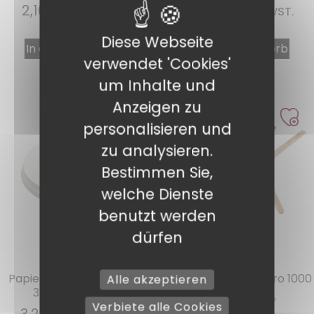
2,10
€
2,36
€
INKL. MWST.
INKL. MWST.
Diese Webseite
In den Warenkorb
In den Warenkorb
verwendet 'Cookies'
um Inhalte und
Anzeigen zu
personalisieren und
zu analysieren.
Bestimmen Sie,
welche Dienste
benutzt werden
dürfen
Ref. : C3712GP
Ref. : SPAT
Papierdeckel für Becher
Holzwolle 100 mm pro 1000
Alle akzeptieren
3712GEB pro 50
Verbiete alle Cookies
3,22
€