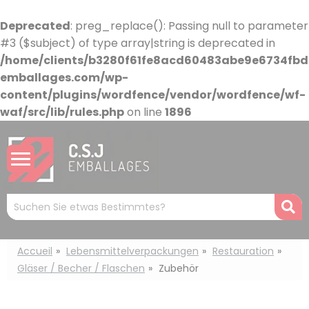
Cookie-Einstellungen
Deprecated
: preg_replace(): Passing null to parameter
#3 ($subject) of type array|string is deprecated in
/home/clients/b3280f61fe8acd60483abe9e6734fbdb
emballages.com/wp-
content/plugins/wordfence/vendor/wordfence/wf-
waf/src/lib/rules.php
on line
1896
Mots
R
clés
:
Accueil
Lebensmittelverpackungen
Restauration
Gläser / Becher / Flaschen
Zubehör