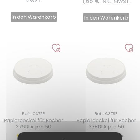
1,68
€
MWST.
INKL. MWST.
In den Warenkorb
In den Warenkorb
2 noten
Ref. : C376P
Ref. : C378P
Papierdeckel für Becher
Papierdeckel für Becher
376BLA pro 50
378BLA pro 50