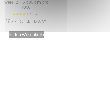
weiß 12 + 5 x 30 cm pro
1000
18,44
€
INKL. MWST.
In den Warenkorb