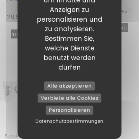
Anzeigen zu
16,85
€
INKL. MWST.
28,56
€
INKL. MWST.
personalisieren und
In den Warenkorb
zu analysieren.
In den Warenkorb
Bestimmen Sie,
welche Dienste
benutzt werden
dürfen
Alle akzeptieren
Verbiete alle Cookies
Personalisieren
Datenschutzbestimmungen
Ref. : SDW30BL
Sandwich-Tasche Kraft