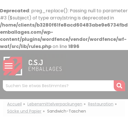
Cookie-Einstellungen
Deprecated
: preg_replace(): Passing null to parameter
#3 ($subject) of type array|string is deprecated in
/home/clients/b3280f61fe8acd60483abe9e6734fbdb
emballages.com/wp-
content/plugins/wordfence/vendor/wordfence/wf-
waf/src/lib/rules.php
on line
1896
Mots
R
clés
:
Accueil
Lebensmittelverpackungen
Restauration
Säcke und Papier
Sandwich-Taschen