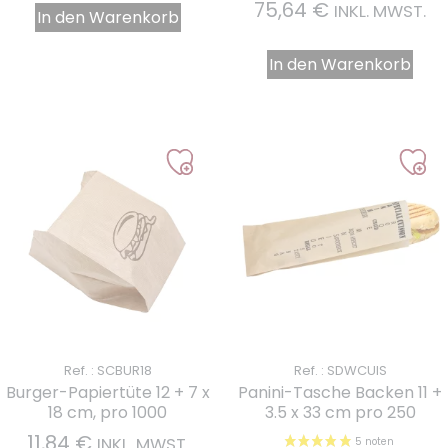
75,64
€
INKL. MWST.
In den Warenkorb
In den Warenkorb
Ref. : SCBUR18
Ref. : SDWCUIS
Burger-Papiertüte 12 + 7 x
Panini-Tasche Backen 11 +
18 cm, pro 1000
3.5 x 33 cm pro 250
11,84
€
INKL. MWST.