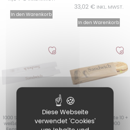
33,02
€
INKL. MWST.
In den Warenkorb
In den Warenkorb
Diese Webseite
Ref. : SDWKFF
Ref. : SDW35
1000 Sandwichbeutel aus
Kraft-Sandwich-Tüte 10 +
verwendet 'Cookies'
weißem Kraftpapier mit
5 x 34 cm pro 1000
um Inhalte und
Fenster 10 + 4 x 36 cm