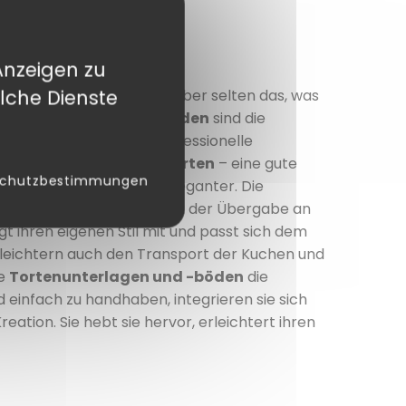
Anzeigen zu
lche Dienste
ndert oft den Kuchen… aber selten das, was
rtenunterlagen und -böden
sind die
 verleihen ihnen jene professionelle
artes oder Geburtstagstorten
– eine gute
schutzbestimmungen
ter Kuchen wirkt sofort eleganter. Die
e, auf einem Buffet oder bei der Übergabe an
gt ihren eigenen Stil mit und passt sich dem
erleichtern auch den Transport der Kuchen und
ie
Tortenunterlagen und -böden
die
einfach zu handhaben, integrieren sie sich
eation. Sie hebt sie hervor, erleichtert ihren