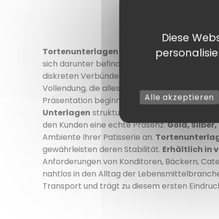
Diese Webs
personalisi
Tortenunterlagen und -böden: Die unverzic
sich darunter befindet. Dabei macht eine
sch
diskreten Verbündeten jedes Konditors: Sie er
Vollendung, die alles verändert. Ob
raffinier
Alle akzeptieren
Präsentation beginnt immer mit einer soliden 
Unterlagen
strukturieren die Präsentation, s
den Kunden eine echte Präsenz.
Gold, Silber
Ambiente Ihrer Patisserie an.
Tortenunterla
gewährleisten deren Stabilität.
Erhältlich in
Anforderungen von Konditoren, Bäckern, Cater
nahtlos in den Alltag der Lebensmittelbranche.
Transport und trägt zu diesem ersten Eindruck