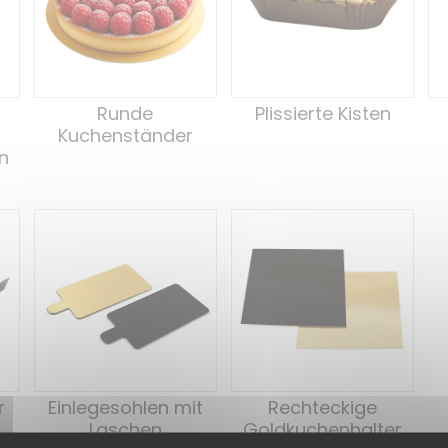
Runde
Plissierte Kisten
Kuchenständer
n
r
Einlegesohlen mit
Rechteckige
Laschen
Goldkuchenhalter