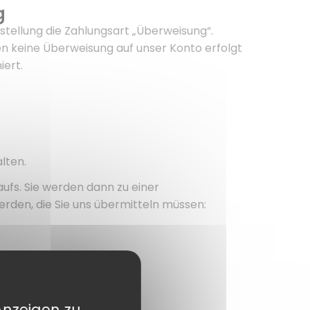
g
tellung die Zahlungsart „Überweisung“.
n keine Überweisung auf unser Konto erfolgt
iert.
lten.
aufs. Sie werden dann zu einer
erden, die Sie uns übermitteln müssen:
Anzeigen zu