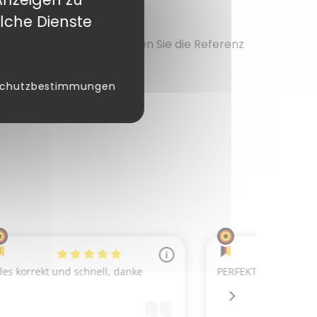
lche Dienste
aterial enthält. Verwenden Sie die Referenz
schutzbestimmungen
 benötige?
n uns zurückzusenden: