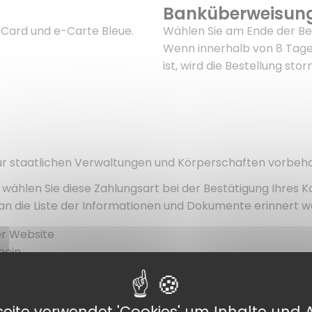
Banküberweisun
erCard und e-Carte Bleue.
Wählen Sie am Ende der Bes
Wenn innerhalb von 8 Tage
ist, wird die Bestellung storn
ur staatlichen Verwaltungen und Körperschaften vorbeha
wählen Sie diese Zahlungsart bei der Bestätigung Ihres K
e an die Liste der Informationen und Dokumente erinnert w
er Website
hein
mächtigten Person
se
eite verwendet 'Cookies' um Inhalte und 