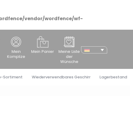
ordfence/vendor/wordfence/wf-
cher
Mein
Mein Panier
Meine Liste
Komplize
der
Wünsche
o-Sortiment
Wiederverwendbares Geschirr
Lagerbestand