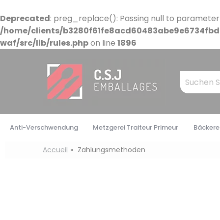
Cookie-Einstellungen
Deprecated
: preg_replace(): Passing null to parameter
/home/clients/b3280f61fe8acd60483abe9e6734fbdb
waf/src/lib/rules.php
on line
1896
Mots
clés
:
Anti-Verschwendung
Metzgerei Traiteur Primeur
Bäckerei
Accueil
Zahlungsmethoden