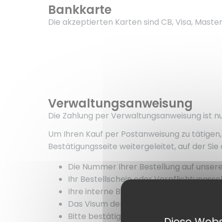
Bankkarte
Die akzeptierten Karten sind CB, Visa, Mast
Verwaltungsanweisung
Die Zahlung per Verwaltungsanweisung ist n
Um Ihren Kauf per Postanweisung zu tätigen, 
Bestätigungsseite weitergeleitet, auf der Si
Die Nummer Ihrer Bestellung auf unser
Ihr Bestellschein oder Verpflichtungssc
Ihre interne Bestellnummer*.
Das Visum der von der Struktur bevoll
Bitte bestätigen Sie uns die Lieferadres
Diese Webs