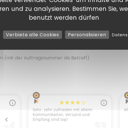
Bestellung finden?
eren und zu analysieren. Bestimmen Sie, we
benutzt werden dürfen
chein oder einen Kostenvoranschlag, der das gewünschte M
um Ihren Kauf auf unserer Website zu bestätigen.
Verbiete alle Cookies
Personalisieren
Daten
ie ich bei der Bestätigung meiner Online-Bestellung
ermerk „Zustimmung“ und Ihrem Stempel unterzeichnet a
m (mit der Auftragsnummer als Betreff)