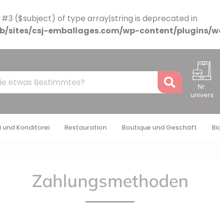
 #3 ($subject) of type array|string is deprecated in
/sites/csj-emballages.com/wp-content/plugins/w
Recher
Nr.
univers
 und Konditorei
Restauration
Boutique und Geschäft
Bi
Zahlungsmethoden