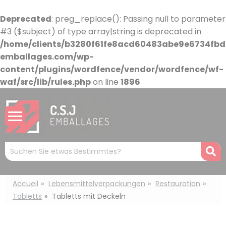
Cookie-Einstellungen
Deprecated
: preg_replace(): Passing null to parameter
#3 ($subject) of type array|string is deprecated in
/home/clients/b3280f61fe8acd60483abe9e6734fbdb
emballages.com/wp-
content/plugins/wordfence/vendor/wordfence/wf-
waf/src/lib/rules.php
on line
1896
Mots
R
clés
:
Accueil
Lebensmittelverpackungen
Restauration
Tabletts
Tabletts mit Deckeln