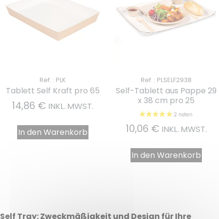
Ref. : PLK
Ref. : PLSELF2938
Tablett Self Kraft pro 65
Self-Tablett aus Pappe 29
x 38 cm pro 25
14,86
€
INKL. MWST.
10,06
€
INKL. MWST.
In den Warenkorb
In den Warenkorb
Self Tray: Zweckmäßigkeit und Design für Ihre