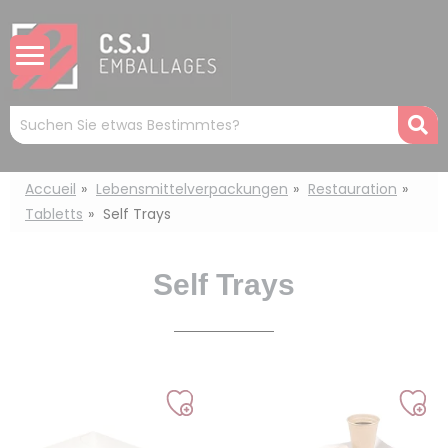
Cookie-Einstellungen
Mots
R
clés
:
Accueil
Lebensmittelverpackungen
Restauration
Tabletts
Self Trays
Self Trays