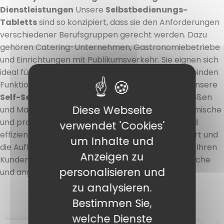
Dienstleistungen
Unsere
Selbstbedienungs-
Tabletts
sind so konzipiert, dass sie den Anforderungen
verschiedener Berufsgruppen gerecht werden. Dazu
gehören Catering-Unternehmen, Gastronomiebetriebe
und Einrichtungen mit Publikumsverkehr. Sie eignen sich
ideal für Cafeterias, Kantinen und Buffets und verbinden
Funktionalität, Widerstandsfähigkeit und Design. Unsere
Self-Service-Tabletts
sind in verschiedenen Größen
Diese Webseite
und Materialien erhältlich und bieten eine ergonomische
und praktische Lösung für einen reibungslosen und
verwendet 'Cookies'
effizienten Service. Vereinfachen Sie den Transport und
um Inhalte und
die Aufbewahrung Ihrer Mahlzeiten und bieten Sie Ihren
Anzeigen zu
Kunden oder Mitarbeitern gleichzeitig eine praktische
personalisieren und
und angenehme Erfahrung.
zu analysieren.
Bestimmen Sie,
welche Dienste