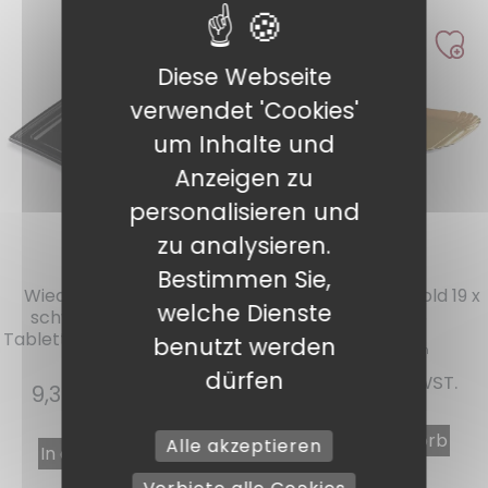
Diese Webseite
verwendet 'Cookies'
um Inhalte und
Anzeigen zu
personalisieren und
zu analysieren.
Ref. : PLN4630
Ref. : PLTOR1928
Bestimmen Sie,
Wiederverwendbares
Traiteur-Tablett Gold 19 x
welche Dienste
schwarzes Traiteur-
28 cm pro 25
Tablett 460 x 300 x 20 mm
benutzt werden
pro 5
dürfen
5,80
€
INKL. MWST.
9,38
€
INKL. MWST.
In den Warenkorb
Alle akzeptieren
In den Warenkorb