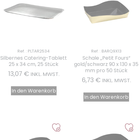
Ref. : PLTAR2534
Ref. : BARQ9X13
Silbernes Catering-Tablett
Schale „Petit Fours“
25 x 34 cm, 25 Stück
gold/schwarz 90 x 130 x 35
mm pro 50 Stück
13,07
€
INKL. MWST.
6,73
€
INKL. MWST.
In den Warenkorb
In den Warenkorb