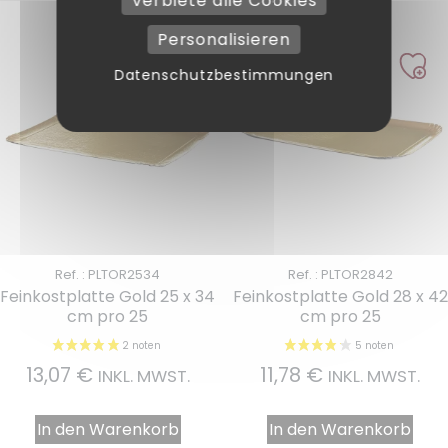
Verbiete alle Cookies
Personalisieren
Datenschutzbestimmungen
1 note
Ref. : PLTOR2534
Ref. : PLTOR2842
Feinkostplatte Gold 25 x 34
Feinkostplatte Gold 28 x 42
cm pro 25
cm pro 25
13,07
€
11,78
€
INKL. MWST.
INKL. MWST.
In den Warenkorb
In den Warenkorb