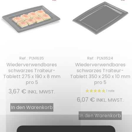
Ref. : PLN1635
Ref. : PLN3524
Wiederverwendbares
Wiederverwendbares
schwarzes Traiteur-
schwarzes Traiteur-
Tablett 275 x 190 x 8 mm
Tablett 350 x 250 x 10 mm
pro 5
pro 5
3,67
€
INKL. MWST.
6,07
€
INKL. MWST.
In den Warenkorb
1 note
In den Warenkorb