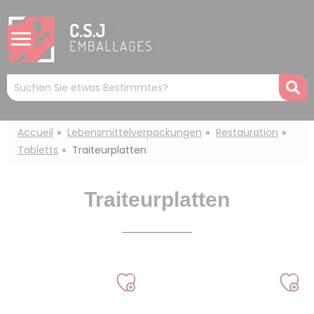
Cookie-Einstellungen
Mots
R
clés
:
Accueil
Lebensmittelverpackungen
Restauration
Tabletts
Traiteurplatten
Traiteurplatten