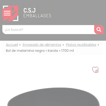
Panel de gestión de cookies
Mots
R
clés
:
Accueil
Envasado de alimentos
Platos reutilizables
Bol de melamina negra « Karola » 1700 ml
Añad
a
mi
lista