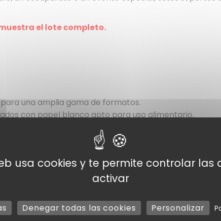
 muestra el lote completo.
 para una amplia gama de formatos.
ados con papel blanco apto para uso alimentario.
l para uso regular.
web usa cookies y te permite controlar la
activar
as
Denegar todas las cookies
Personalizar
P