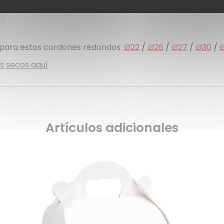
s para estos cordones redondos:
Ø22
/
Ø26
/
Ø27
/
Ø30
/
s secos aquí
Artículos adicionales