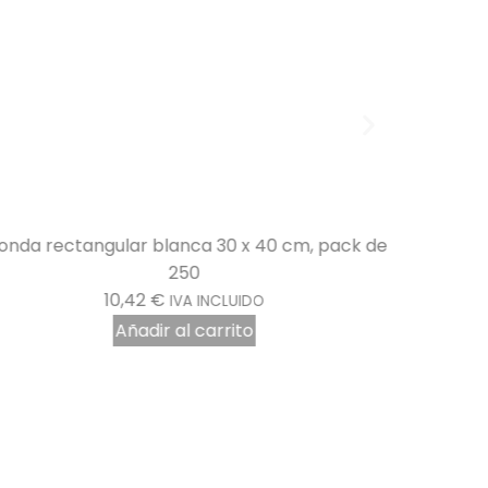
onda rectangular blanca 30 x 40 cm, pack de
Cordó
250
10,42
€
IVA INCLUIDO
Añadir al carrito