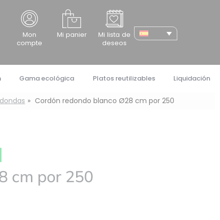
cher
Mon
Mi panier
Mi lista de
compte
deseos
n
Gama ecológica
Platos reutilizables
Liquidación
edondas
Cordón redondo blanco Ø28 cm por 250
8 cm por 250