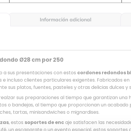
Información adicional
edondo Ø28 cm por 250
o a sus presentaciones con estos
cordones redondos b
s e incluso clientes particulares exigentes. Fabricados en
te sus platos, fuentes, pasteles y otras delicias dulces y 
realzar sus preparaciones al tiempo que garantizan una 
atos o bandejas, al tiempo que proporcionan un acabado p
ches, tartas, minisandwiches o mignardises.
ezas
, estos
soportes de enc
aje satisfacen las necesidade
ufé, un escaparate o un evento especial, estos soportes 