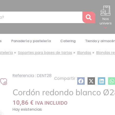
Recher
Nos
univers
s
Panadería y pastelería
Catering
Tienda y almacé
stelería
Soportes para bases de tartas
Blondas
Blondas r
Referencia : DENT28
Compartir :
Añadir
Cordón redondo blanco Ø2
a
mi
10,86
€
IVA INCLUIDO
lista
Hay existencias