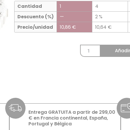
Cantidad
1
4
Descuento (%)
—
2 %
Precio/unidad
10,86
€
10,64
€
Añadir
Entrega GRATUITA a partir de 299,00
€ en Francia continental, España,
Portugal y Bélgica