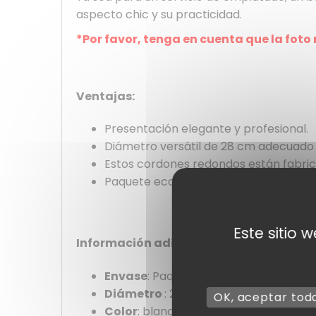
aspecto chic y su practicidad.
*Por favor, tenga en cuenta que la foto
Ventajas:
Presentación elegante y profesional.
Diámetro versátil de 28 cm adecuado
Estos cordones redondos están fabric
Paquete económico de 250 piezas, idea
Este sitio 
Información adicional :
Envase
: Paquete de 250
Diámetro
: 28 cm
OK, aceptar tod
Color
: blanco