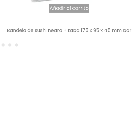
Añadir al carrito
Bandeja de sushi negra + tapa 175 x 95 x 45 mm por
400
80,86
€
IVA INCLUIDO