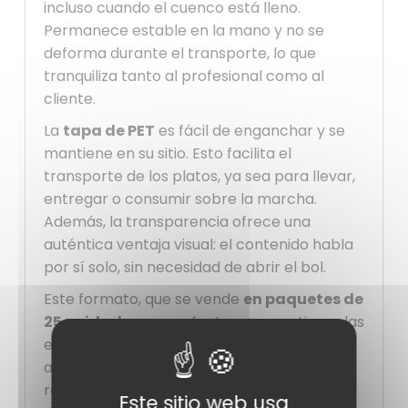
incluso cuando el cuenco está lleno.
Permanece estable en la mano y no se
deforma durante el transporte, lo que
tranquiliza tanto al profesional como al
cliente.
La
tapa de PET
es fácil de enganchar y se
mantiene en su sitio. Esto facilita el
transporte de los platos, ya sea para llevar,
entregar o consumir sobre la marcha.
Además, la transparencia ofrece una
auténtica ventaja visual: el contenido habla
por sí solo, sin necesidad de abrir el bol.
Este formato, que se vende
en paquetes de
25 unidades
, es perfecto para gestionar las
existencias sin ocupar espacio de
almacenamiento. Es ideal para
restaurantes, empresas de catering, bares
Este sitio web usa