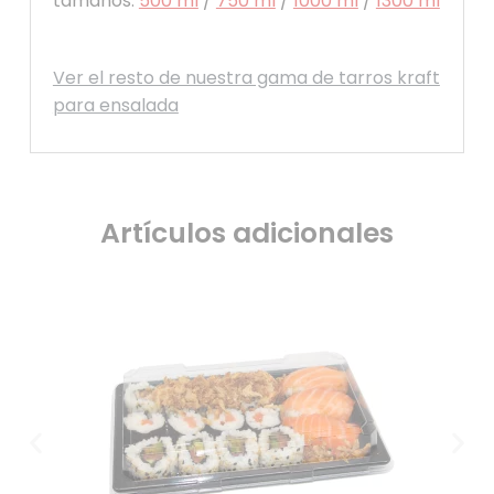
tamaños:
500 ml
/
750 ml
/
1000 ml
/
1300 ml
Ver el resto de nuestra gama de tarros kraft
para ensalada
Artículos adicionales