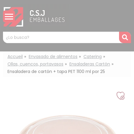
Panel de gestión de cookies
Mots
R
clés
:
Accueil
Envasado de alimentos
Catering
Ollas, cuencos, portavasos
Ensaladeras Cartón
Ensaladera de cartón + tapa PET 1100 ml por 25
Añad
a
mi
lista