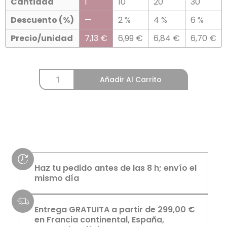
Cantidad
1
10
20
30
Descuento (%)
—
2 %
4 %
6 %
Precio/unidad
7,13
€
6,99
€
6,84
€
6,70
€
Añadir Al Carrito
Haz tu pedido antes de las 8 h; envío el
mismo día
Entrega GRATUITA a partir de 299,00 €
en Francia continental, España,