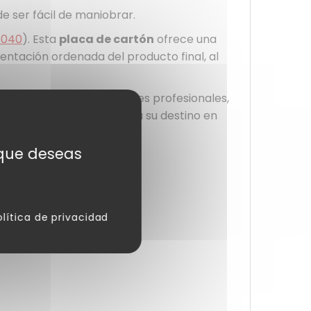
de ser fácil de maniobrar.
6040
). Esta
placa de cartón
ofrece una
entación ordenada del producto final, al
cuado para las necesidades profesionales,
 óptimas y siempre llegan a su destino en
s que deseas
olítica de privacidad