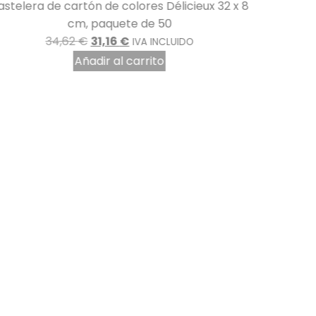
astelera de cartón de colores Délicieux 32 x 8
Estuche 
cm, paquete de 50
34,62
€
31,16
€
IVA INCLUIDO
Añadir al carrito