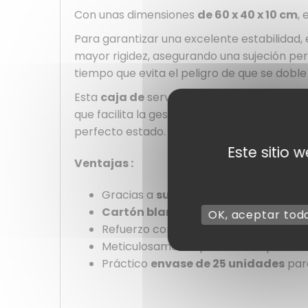
Con unas dimensiones
de 60 x 40 x 10 cm
,
Para garantizar una excelente estabilidad,
mayor rigidez, asegurando una sujeción per
tiempo que evita el peligro de que se dobl
Esta
caja de
servicio de
catering
, sumini
que facilita la gestión eficaz de sus pedid
perfecto estado.
Este sitio 
Ventajas :
Gracias a
su gran capacidad,
es ide
Cartón blanco sólido
para una buena
OK, aceptar tod
Refuerzo con
placa de oro
(
PLAQOR6
Meticulosamente presentado para emp
Práctico
envase de 25 unidades
para