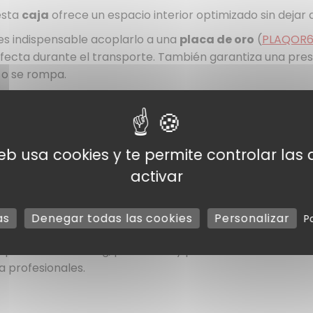
 esta
caja
ofrece un espacio interior optimizado sin dejar 
 es indispensable acoplarlo a una
placa de oro
(
PLAQOR
fecta durante el transporte. También garantiza una pres
e o se rompa.
strada en
paquetes de 25 unidades
, es un embalaje ade
os y eventos. Sus alimentos se transportan en condiciones
web usa cookies y te permite controlar la
activar
al para platos familiares y preparaciones voluminosas.
 resistencia.
as
Denegar todas las cookies
Personalizar
P
040
)
para una rigidez máxima.
resas de catering, pasteleros y panaderos.
 profesionales.