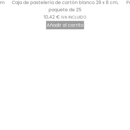
mm
Caja de pastelería de cartón blanco 29 x 8 cm,
P
paquete de 25
10,42
€
IVA INCLUIDO
Añadir al carrito