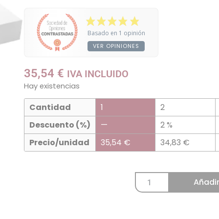
Basado en 1 opinión
VER OPINIONES
35,54
€
IVA INCLUIDO
Hay existencias
Cantidad
1
2
Descuento (%)
—
2 %
Precio/unidad
35,54
€
34,83
€
Añadir