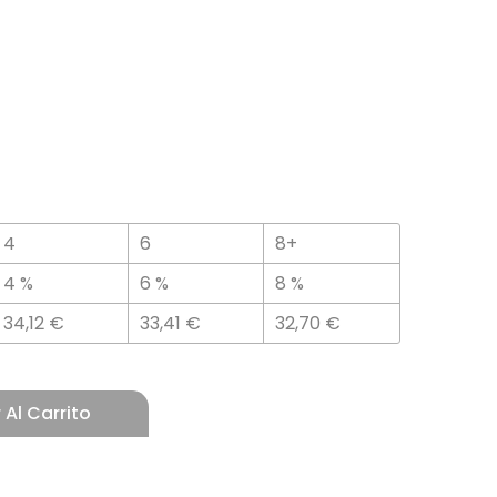
4
6
8+
4 %
6 %
8 %
34,12
€
33,41
€
32,70
€
 Al Carrito