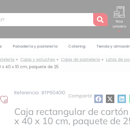
Recher
Nos
univers
s
Panadería y pastelería
Catering
Tienda y almacé
stelería
Cajas y estuches
Cajas de pastelería
Latas de po
 x 40 x 10 cm, paquete de 25
Referencia : BTP604010
Compartir :
Añadir
Caja rectangular de cartón
a
mi
x 40 x 10 cm, paquete de 2
lista