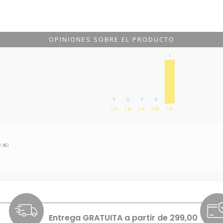
OPINIONES SOBRE EL PRODUCTO
1
0
0
0
0
1★
2★
3★
4★
5★
2:46)
Entrega GRATUITA a partir de 299,00