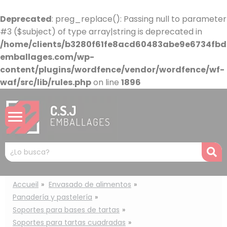
Panel de gestión de cookies
Deprecated
: preg_replace(): Passing null to parameter
#3 ($subject) of type array|string is deprecated in
/home/clients/b3280f61fe8acd60483abe9e6734fbdb
emballages.com/wp-
content/plugins/wordfence/vendor/wordfence/wf-
waf/src/lib/rules.php
on line
1896
Mots
R
clés
:
Accueil
Envasado de alimentos
Panadería y pastelería
Soportes para bases de tartas
Soportes para tartas cuadradas