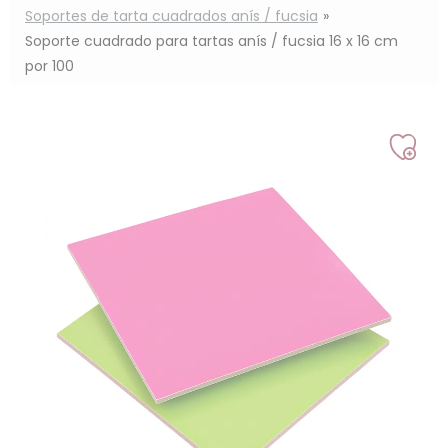
Soportes de tarta cuadrados anís / fucsia
Soporte cuadrado para tartas anís / fucsia 16 x 16 cm
por 100
Añad
a
mi
lista