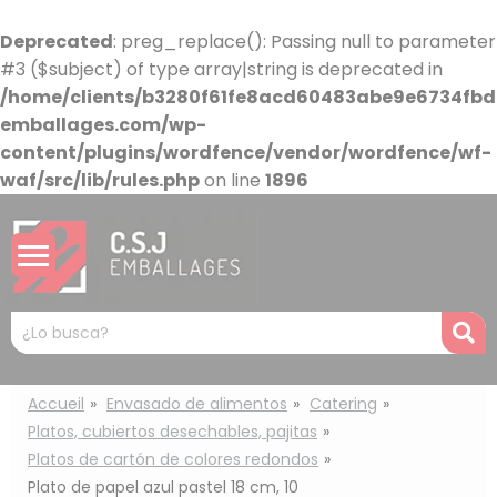
Panel de gestión de cookies
Deprecated
: preg_replace(): Passing null to parameter
#3 ($subject) of type array|string is deprecated in
/home/clients/b3280f61fe8acd60483abe9e6734fbdb
emballages.com/wp-
content/plugins/wordfence/vendor/wordfence/wf-
waf/src/lib/rules.php
on line
1896
Mots
R
clés
:
Accueil
Envasado de alimentos
Catering
Platos, cubiertos desechables, pajitas
Platos de cartón de colores redondos
Plato de papel azul pastel 18 cm, 10