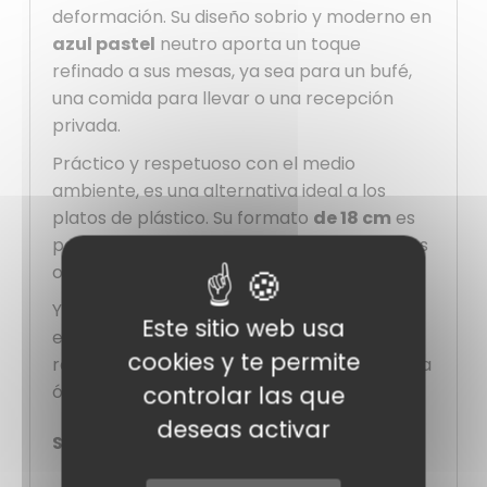
deformación. Su diseño sobrio y moderno en
azul pastel
neutro aporta un toque
refinado a sus mesas, ya sea para un bufé,
una comida para llevar o una recepción
privada.
Práctico y respetuoso con el medio
ambiente, es una alternativa ideal a los
platos de plástico. Su formato
de 18 cm
es
perfecto para raciones individuales, postres
o entrantes.
Ya sea para uso profesional o doméstico,
Este sitio web usa
este
plato de papel
combina estética,
cookies y te permite
robustez y practicidad para una experiencia
controlar las que
óptima.
deseas activar
Sus ventajas: