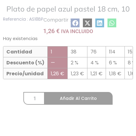
Plato de papel azul pastel 18 cm, 10
Referencia : AS18BP
Compartir :
1,26
€
IVA INCLUIDO
Hay existencias
Cantidad
1
38
76
114
152
Descuento (%)
—
2 %
4 %
6 %
8 %
Precio/unidad
1,26
€
1,23
€
1,21
€
1,18
€
1,16
Añadir Al Carrito