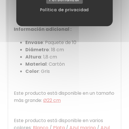
y particulares.
Política de privacidad
Información adicional :
Envase
: Paquete de 10
Diámetro
: 18 cm
Altura
: 1,8 cm
Material
: Cartón
Color
: Gris
Este producto está disponible en un tamaño
más grande:
Ø22 cm
Este producto está disponible en varios
colores:
Blanco
/
Plata
/
Azul marino
/
Azul