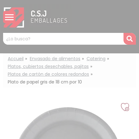
Panel de gestión de cookies
Mots
R
clés
:
Accueil
Envasado de alimentos
Catering
Platos, cubiertos desechables, pajitas
Platos de cartón de colores redondos
Plato de papel gris de 18 cm por 10
Añad
a
mi
lista