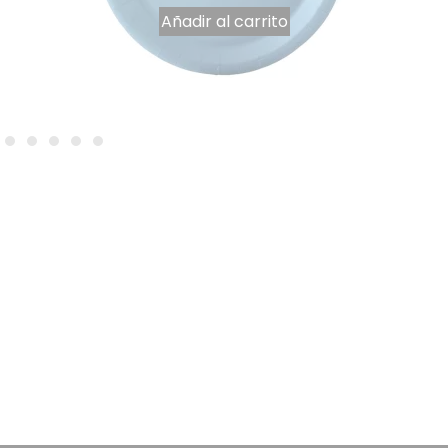
Añadir al carrito
Plato de papel azul pastel 18 cm, 10
1,26
€
IVA INCLUIDO