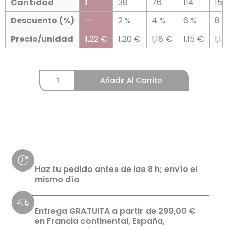
Cantidad
1
38
76
114
152
Descuento (%)
—
2 %
4 %
6 %
8 %
Precio/unidad
1,22
€
1,20
€
1,18
€
1,15
€
1,13
Añadir Al Carrito
Haz tu pedido antes de las 8 h; envío el
mismo día
Entrega GRATUITA a partir de 299,00 €
en Francia continental, España,