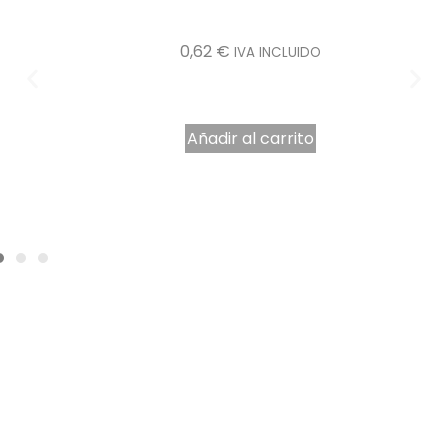
Añadir al carrito
Base para tarta redonda oro de cartón 28 cm
0,62
€
IVA INCLUIDO