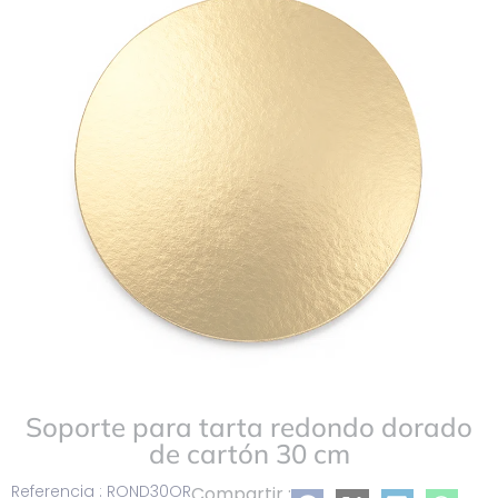
a
mi
lista
Soporte para tarta redondo dorado
de cartón 30 cm
Referencia : ROND30OR
Compartir :