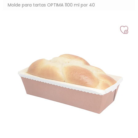
Molde para tartas OPTIMA 1100 ml por 40
Añad
a
mi
lista