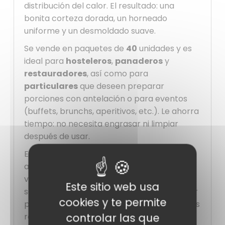
distribución del calor. El resultado: una
bonita corteza dorada, un horneado
uniforme y un desmoldado suave.
Se vende en paquetes de
40
unidades y es
ideal para
hosteleros
,
panaderos
y
restauradores
, así como para
particulares
que deseen preparar
porciones con antelación o para eventos
(buffets, brunchs, aperitivos, etc.). Le ahorra
tiempo: no necesita engrasar ni limpiar
después de usar.
Este
molde para tartas
es una verdadera
ayuda práctica, sobre todo si trabaja en
volumen o en un evento. Además, su diseño
Este sitio web usa
sobrio y profesional se adaptará a cualquier
cookies y te permite
presentación, desde la más sencilla a la más
controlar las que
refinada.