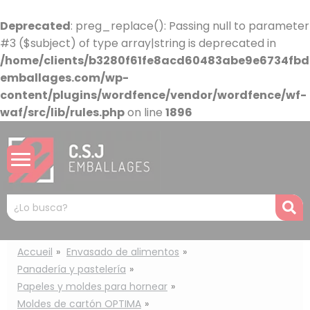
Panel de gestión de cookies
Deprecated
: preg_replace(): Passing null to parameter
#3 ($subject) of type array|string is deprecated in
/home/clients/b3280f61fe8acd60483abe9e6734fbdb
emballages.com/wp-
content/plugins/wordfence/vendor/wordfence/wf-
waf/src/lib/rules.php
on line
1896
Mots
R
clés
:
Accueil
Envasado de alimentos
Panadería y pastelería
Papeles y moldes para hornear
Moldes de cartón OPTIMA