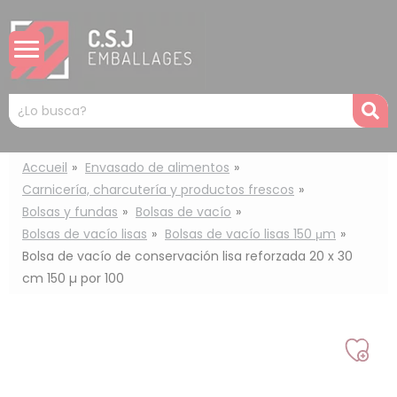
Panel de gestión de cookies
Mots
R
clés
:
Accueil
Envasado de alimentos
Carnicería, charcutería y productos frescos
Bolsas y fundas
Bolsas de vacío
Bolsas de vacío lisas
Bolsas de vacío lisas 150 μm
Bolsa de vacío de conservación lisa reforzada 20 x 30
cm 150 µ por 100
Añad
a