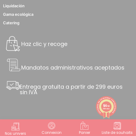
Liquidación
Gama ecológica
Catering
Haz clic y recoge
Mandatos administrativos aceptados
Entrega gratuita a partir de 299 euros
sin IVA
9.4
/10
8844 notas
Connexion
Panier
Liste de souhaits
Nos univers