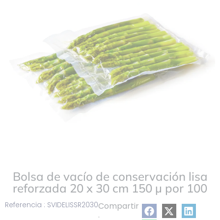
mi
lista
Bolsa de vacío de conservación lisa
reforzada 20 x 30 cm 150 µ por 100
Referencia : SVIDELISSR2030
Compartir
: