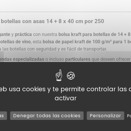
 botellas con asas 14 + 8 x 40 cm por 250
gante
y
práctica
con nuestra
bolsa
kraft
para botellas de 14 + 
otellas de vino
, esta
bolsa de
papel kraft de 100 g/m²
para 1 b
ta las botellas con seguridad y es fácil de transportar.
iendas especializadas
o incluso
particulares
que deseen ofrecer 
a se trate de una botella de vino, champán o cualquier otra c
realza la botella, al tiempo que subraya una imagen ecorrespon
web usa cookies y te permite controlar la
na solución
respetuosa con el medio ambiente
. Fabricada con 
activar
l medio ambiente. Su formato
de 14 + 8 x 40 cm
está perfectamen
rante el transporte.
as
Denegar todas las cookies
Personalizar
P
bina
solidez
,
estética
y
respeto por el medio ambiente
, al tiem
ndible para sus ventas para llevar o sus regalos de empresa. C
te segura, práctica y responsable.