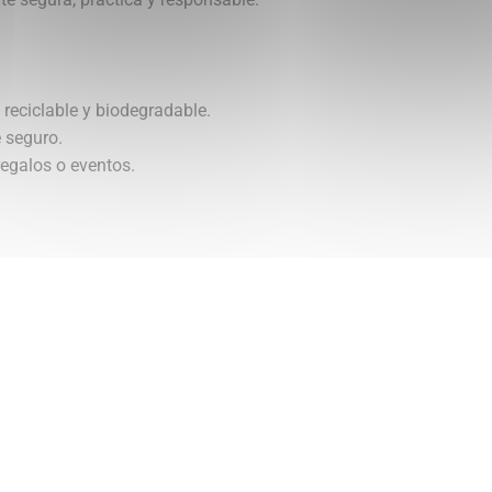
 reciclable y biodegradable.
e seguro.
 regalos o eventos.