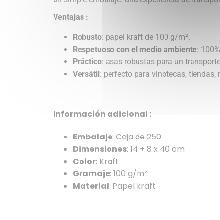
Ventajas :
Robusto
: papel kraft de 100 g/m².
Respetuoso con el medio ambiente
: 100%
Práctico
: asas robustas para un transport
Versátil
: perfecto para vinotecas, tiendas,
Información adicional :
Embalaje
: Caja de 250
Dimensiones
: 14 + 8 x 40 cm
Color
: Kraft
Gramaje
: 100 g/m².
Material
: Papel kraft