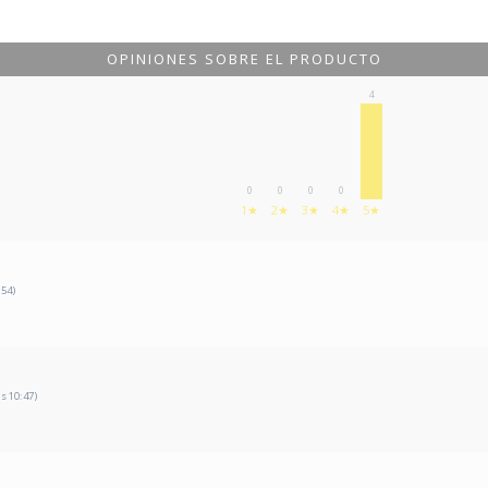
OPINIONES SOBRE EL PRODUCTO
4
0
0
0
0
1★
2★
3★
4★
5★
:54)
as 10:47)