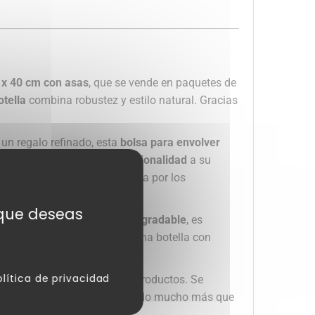
8 x 40 cm con asas
, que se vende en paquetes de
otella
combina robustez y estilo natural. Gracias
un regalo refinado, esta
bolsa para envolver
osa, añade un toque de
profesionalidad
a su
sable, cada vez más apreciada por los
s que deseas
papel kraft
reciclable y biodegradable
, es
te diseñado para contener una botella con
olítica de privacidad
po que realza el valor de sus productos. Se
on esta bolsa, estará ofreciendo mucho más que