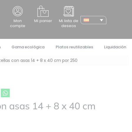
cher
Mon
Mi panier
Mi lista de
compte
deseos
n
Gama ecológica
Platos reutilizables
Liquidación
tellas con asas 14 + 8 x 40 cm por 250
on asas 14 + 8 x 40 cm