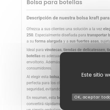
Bolsa para botellas
Descripción de nuestra bolsa kraft para
Ofrezca a sus clientes una solución a la vez
ele
250
. Especialmente diseñada para
transportar b
a su
forma alargada
y a
sus fuertes asas
, suje
Ideal para
vinotecas
,
tiendas de delicatessen
,
t
botellas
es adecuada para todas las ocasiones. Y
envoltorio. Además, su
coloración kraft natural
consumidores.
Este sitio 
Al elegir esta
bolsa
, también está optando por u
perfecta para los clientes concienciados con e
seguridad, evitando cualquier riesgo de rotura du
OK, aceptar tod
En resumen, esta
bolsa kraft para
botellas com
convertirá rápidamente en un elemento impresci
un simple embalaje: una experiencia de transpor