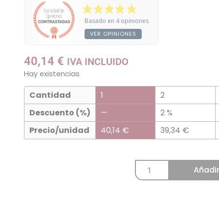
Basado en 4 opiniones
VER OPINIONES
40,14
€
IVA INCLUIDO
Hay existencias
Cantidad
1
2
Descuento (%)
—
2 %
Precio/unidad
40,14
€
39,34
€
Añadir