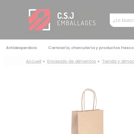
Panel de gestión de cookies
Mots
clés
:
Antidesperdicio
Carnicería, charcutería y productos fresco
Accueil
Envasado de alimentos
Tienda y alma