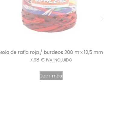
Bola de rafia roja / burdeos 200 m x 12,5 mm
Estuche d
7,98
€
IVA INCLUIDO
Leer más