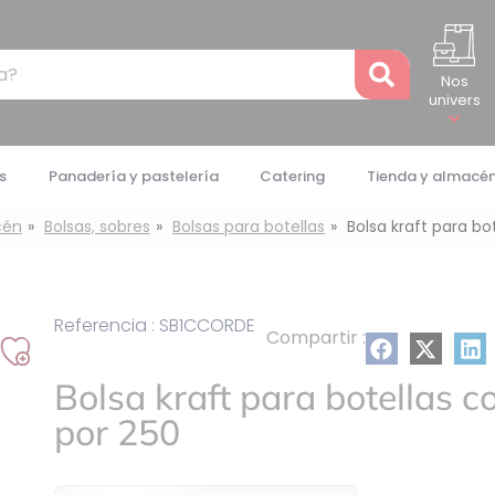
Recher
Nos
univers
s
Panadería y pastelería
Catering
Tienda y almacé
cén
Bolsas, sobres
Bolsas para botellas
Bolsa kraft para bo
Referencia : SB1CCORDE
Compartir :
Añadir
Bolsa kraft para botellas c
a
mi
por 250
lista