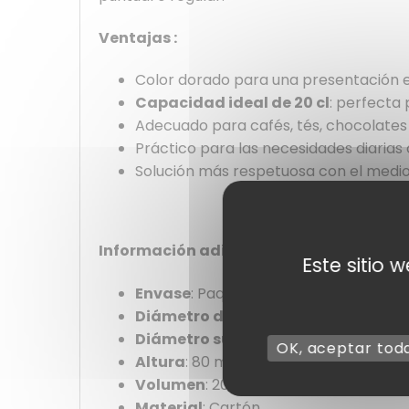
Ventajas :
Color dorado para una presentación el
Capacidad ideal de 20 cl
: perfecta 
Adecuado para cafés, tés, chocolates 
Práctico para las necesidades diarias
Solución más respetuosa con el medio
Información adicional :
Este sitio 
Envase
: Paquete de 25
Diámetro del fondo:
48 mm
Diámetro superior
: 67 mm
OK, aceptar tod
Altura
: 80 mm
Volumen
: 20 cl
Material
: Cartón