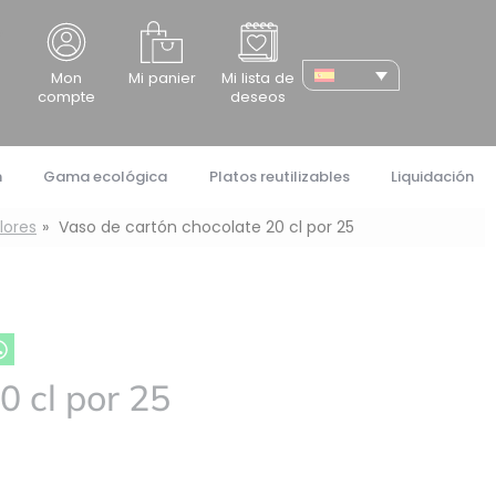
cher
Mon
Mi panier
Mi lista de
compte
deseos
n
Gama ecológica
Platos reutilizables
Liquidación
lores
Vaso de cartón chocolate 20 cl por 25
0 cl por 25