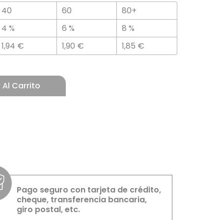
40
60
80+
4 %
6 %
8 %
1,94
€
1,90
€
1,85
€
 Al Carrito
Pago seguro con tarjeta de crédito,
cheque, transferencia bancaria,
giro postal, etc.