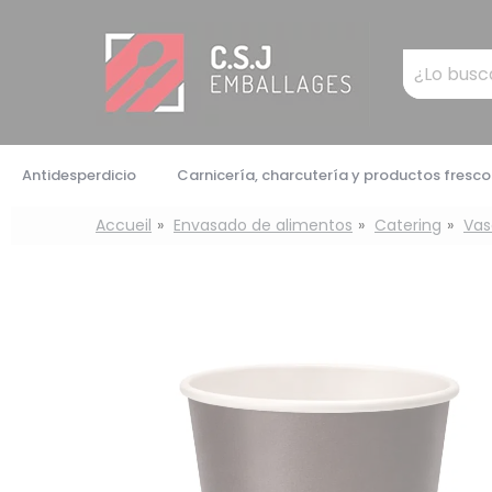
Panel de gestión de cookies
Mots
clés
:
Antidesperdicio
Carnicería, charcutería y productos fresco
Accueil
Envasado de alimentos
Catering
Vas