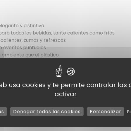
egante y distintiva
para todas las bebidas, tanto calientes como frías
calientes, zumos y refrescos
 o eventos puntuales
 ambiente que el plástico
web usa cookies y te permite controlar la
activar
as
Denegar todas las cookies
Personalizar
P