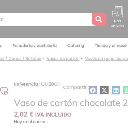
Recher
Nos
univers
s
Panadería y pastelería
Catering
Tienda y almacé
os / Copas / Botellas
Vasos de cartón
Vasos de papel de co
Referencia : GM20CH
Compartir :
Añadir
Vaso de cartón chocolate 2
a
mi
2,02
€
IVA INCLUIDO
lista
Hay existencias