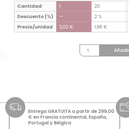
Cantidad
1
20
Descuento (%)
—
2 %
Precio/unidad
2,02
€
1,98
€
Añadir
Entrega GRATUITA a partir de 299,00
€ en Francia continental, España,
Portugal y Bélgica