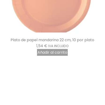
to
Vaso de cartón rojo 20 cl por 25
2,02
€
IVA INCLUIDO
Añadir al carrito