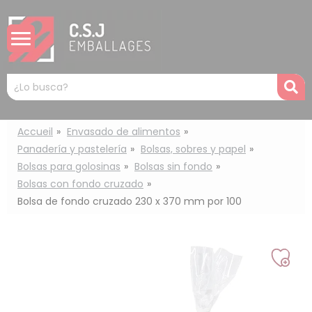
Panel de gestión de cookies
Mots
R
clés
:
Accueil
Envasado de alimentos
Panadería y pastelería
Bolsas, sobres y papel
Bolsas para golosinas
Bolsas sin fondo
Bolsas con fondo cruzado
Bolsa de fondo cruzado 230 x 370 mm por 100
Añad
a
mi