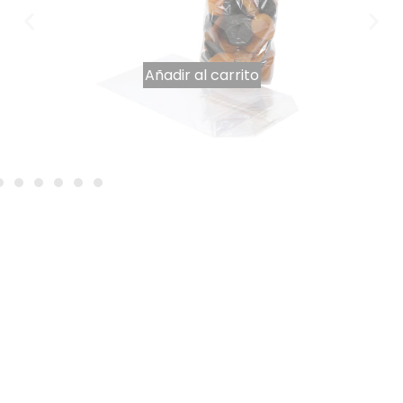
Añadir al carrito
Bolsa de fondo cruzado 120 x 225 mm por 100
7,86
€
IVA INCLUIDO