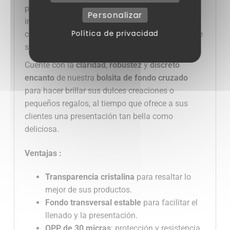
pequeña escala o para un uso profesional más
Personalizar
intensivo, estas bolsitas
de fondo
cruzado se
Política de privacidad
convertirán rápidamente en una parte esencial de
su rutina diaria.
Cuente con la
claridad
,
robustez
y
discreto
encanto
de nuestra
bolsita de fondo cruzado
para hacer brillar sus dulces creaciones o
pequeños regalos, al tiempo que ofrece a sus
clientes una presentación tan bella como
deliciosa.
Ventajas :
Transparencia cristalina
para resaltar lo
mejor de sus productos.
Fondo transversal estable
para facilitar el
llenado y la presentación.
OPP de 30 micras
: protección y resistencia