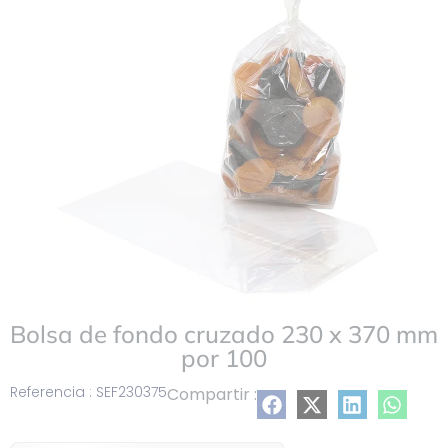
lista
Bolsa de fondo cruzado 230 x 370 mm
por 100
Referencia : SEF230375
Compartir :