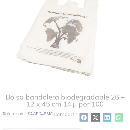
lista
Bolsa bandolera biodegradable 26 +
12 x 45 cm 14 µ por 100
Referencia : SAC5045BIO
Compartir :