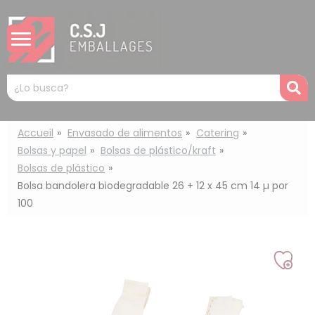
Panel de gestión de cookies
Mots
R
clés
:
Accueil
Envasado de alimentos
Catering
Bolsas y papel
Bolsas de plástico/kraft
Bolsas de plástico
Bolsa bandolera biodegradable 26 + 12 x 45 cm 14 µ por
100
Añad
a
mi