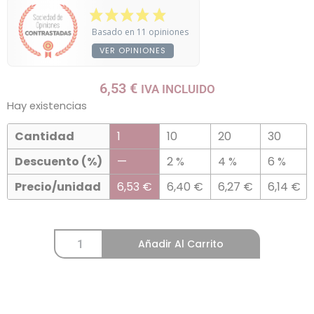
Basado en 11 opiniones
VER OPINIONES
6,53
€
IVA INCLUIDO
Hay existencias
Cantidad
1
10
20
30
Descuento (%)
—
2 %
4 %
6 %
Precio/unidad
6,53
€
6,40
€
6,27
€
6,14
€
Añadir Al Carrito