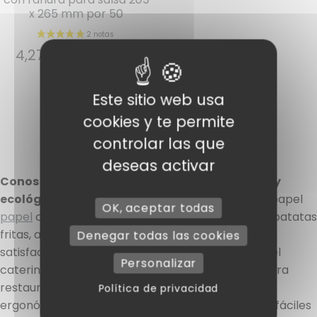
x 265 mm por 50
4,27
€
IVA INCLUIDO
Leer más
Este sitio web usa
cookies y te permite
controlar las que
deseas activar
Conos para patatas fritas: El aliado práctico y
ecológico para tus degustaciones
Conos de
papel
OK, aceptar todas
papel
o de cartón son la opción ideal para servir patatas
fritas, aperitivos y otras delicias. Diseñados para
Denegar todas las cookies
satisfacer las necesidades de los profesionales del
Personalizar
catering, estos
conos
son la solución perfecta para
2 notas
restaurantes y food trucks. Gracias a su forma
Política de privacidad
ergonómica, estos
conos de patatas fritas
son fáciles