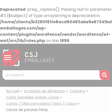
Panel de gestión de cookies
Deprecated
: preg_replace(): Passing null to parameter
#3 ($subject) of type array|string is deprecated in
/home/clients/b3280f61fe8acd60483abe9e6734fbdb
emballages.com/wp-
content/plugins/wordfence/vendor/wordfence/wf-
waf/src/lib/rules.php
on line
1896
Mots
R
clés
:
Accueil
Envasado de alimentos
Catering
Cajas, bandejas, bolsas, conos
Conos / Ollas para pasta / Maíz / Cubos
Conos de patatas fritas