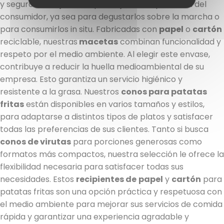
y seguros de sujetar, lo que mejora la experiencia del
consumidor, ya sea para degustarlos sobre la marcha o
para consumirlos in situ. Fabricadas con
papel
o
cartón
reciclable, nuestras
macetas
combinan funcionalidad y
respeto por el medio ambiente. Al elegir este envase,
contribuye a reducir la huella medioambiental de su
empresa. Esto garantiza un servicio higiénico y
resistente a la grasa. Nuestros
conos para patatas
fritas
están disponibles en varios tamaños y estilos,
para adaptarse a distintos tipos de platos y satisfacer
todas las preferencias de sus clientes. Tanto si busca
conos de virutas
para porciones generosas como
formatos más compactos, nuestra selección le ofrece la
flexibilidad necesaria para satisfacer todas sus
necesidades. Estos
recipientes de
papel
y
cartón
para
patatas fritas son una opción práctica y respetuosa con
el medio ambiente para mejorar sus servicios de comida
rápida y garantizar una experiencia agradable y