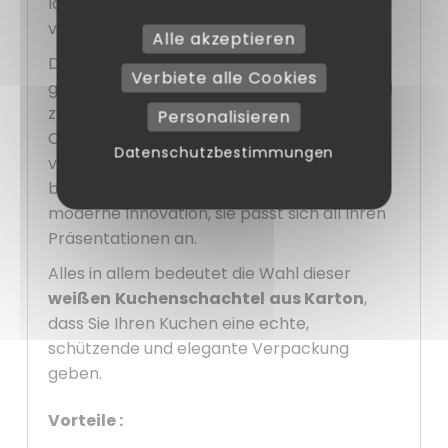
lässt sie sich problemlos in Taschen
verstauen.
Alle akzeptieren
Diese bei Handwerkern und Hobbybäckern
Verbiete alle Cookies
gleichermaßen beliebte
Kuchenschachtel
zeichnet sich durch ihren neutralen
Personalisieren
Charakter und ihre Fähigkeit aus,
Datenschutzbestimmungen
verschiedene Dekorationen zur Geltung zu
bringen. Ob klassisches Dessert oder
moderne Innovation, sie passt sich all Ihren
Präsentationen an.
Alles in allem bedeutet die Wahl dieser
weißen
Kuchenschachtel
aus Karton
,
dass Sie Ihren Kuchen eine echte,
schützende und elegante Verpackung
geben.
Vorteile :