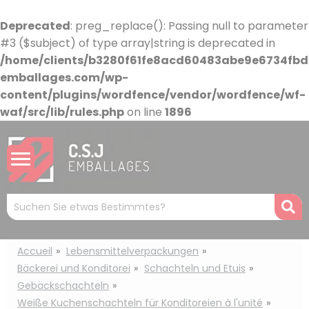
Cookie-Einstellungen
Deprecated
: preg_replace(): Passing null to parameter
#3 ($subject) of type array|string is deprecated in
/home/clients/b3280f61fe8acd60483abe9e6734fbdb
emballages.com/wp-
content/plugins/wordfence/vendor/wordfence/wf-
waf/src/lib/rules.php
on line
1896
Mots
R
clés
:
Accueil
Lebensmittelverpackungen
Bäckerei und Konditorei
Schachteln und Etuis
Gebäckschachteln
Weiße Kuchenschachteln für Konditoreien à l'unité