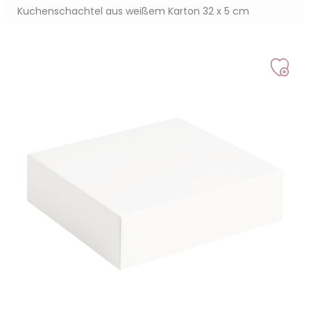
Kuchenschachtel aus weißem Karton 32 x 5 cm
Auf
mei
Liste
setz