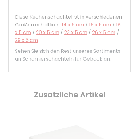
Diese Kuchenschachtel ist in verschiedenen
Größen erhältlich :
14 x 6 cm
/
16 x 5 cm
/
18
x 5 cm
/
20 x 5 cm
/
23 x 5 cm
/
26 x 5 cm
/
29 x 5 cm
Sehen Sie sich den Rest unseres Sortiments
an Scharnierschachteln für Gebäck an.
Zusätzliche Artikel