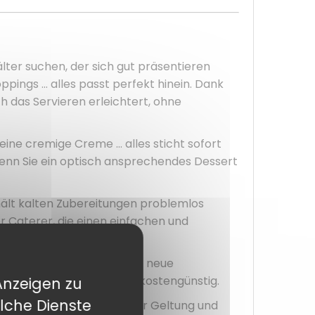
lter suchen, der sich gut präsentieren
Toppings … alles passt perfekt hinein. Dank
h das Servieren erleichtert, ohne
, eine cremige Creme … alles sticht sofort
wenn Sie ein optisch ansprechendes Dessert
hält kalten Zubereitungen problemlos
er Caterer, die einen einfachen und
berladen. Egal, ob Sie eine neue
 ist immer praktisch und kostengünstig.
Anzeigen zu
lche Dienste
. Er bringt Ihre Desserts zur Geltung und