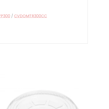
VP300
/
CVDOMTR300CC