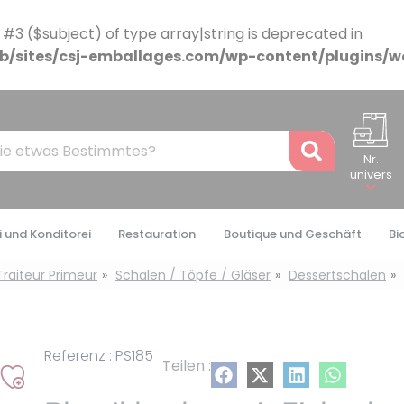
 #3 ($subject) of type array|string is deprecated in
/sites/csj-emballages.com/wp-content/plugins/w
Recher
Nr.
univers
 und Konditorei
Restauration
Boutique und Geschäft
Bi
Traiteur Primeur
Schalen / Töpfe / Gläser
Dessertschalen
Referenz : PS185
Teilen :
Auf