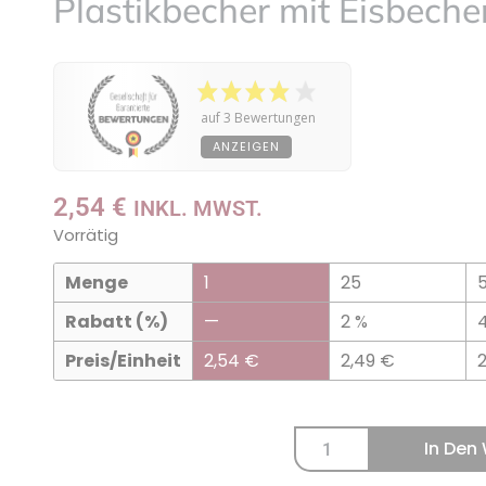
Plastikbecher mit Eisbeche
meine
Liste
setzen
auf 3 Bewertungen
ANZEIGEN
2,54
€
INKL. MWST.
Vorrätig
Menge
1
25
Rabatt (%)
—
2 %
Preis/Einheit
2,54
€
2,49
€
In Den