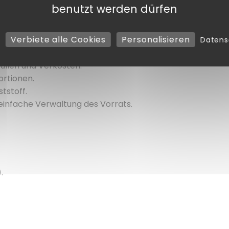
r, was ihn zu einem unverzichtbaren Verbündeten für all
benutzt werden dürfen
Verbiete alle Cookies
Personalisieren
Daten
nsprechende Desserts.
üllen und Verkosten.
ortionen.
tstoff.
e einfache Verwaltung des Vorrats.
.