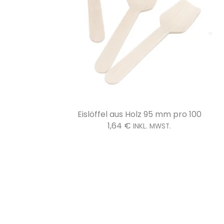
00
Flacher Kunststoffdeckel mit Kreuz 78 Ø pro
3,91
€
INKL. MWST.