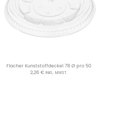
unststoffdeckel Kuppel mit Loch 78 Ø pro 50
Aperiti
2,40
€
INKL. MWST.