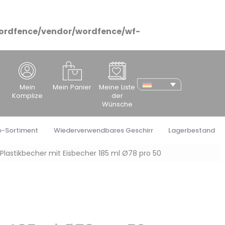
ordfence/vendor/wordfence/wf-
cher
Mein
Mein Panier
Meine Liste
Komplize
der
Wünsche
o-Sortiment
Wiederverwendbares Geschirr
Lagerbestand
Plastikbecher mit Eisbecher 185 ml Ø78 pro 50