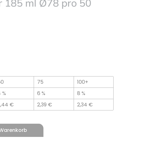
r 185 ml Ø78 pro 50
50
75
100+
4 %
6 %
8 %
2,44
€
2,39
€
2,34
€
 Warenkorb