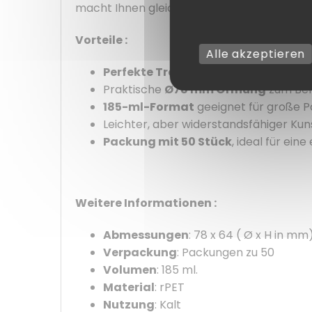
macht Ihnen gleichzeitig das Leben leichte
Vorteile :
Alle akzeptieren
Perfekte Transparenz
für optisch a
Praktische
Ø78 mm Öffnung
zum Bef
185-ml-Format
geeignet für große P
Leichter, aber widerstandsfähiger Kuns
Packung mit 50 Stück
, ideal für ein
Weitere Informationen :
Abmessungen
: 78 x 64 ( Ø x H in mm)
Verpackung
: Packungen zu 50
Volumen
: 185 ml.
Material
: rPET
Nutzung
: Kalt