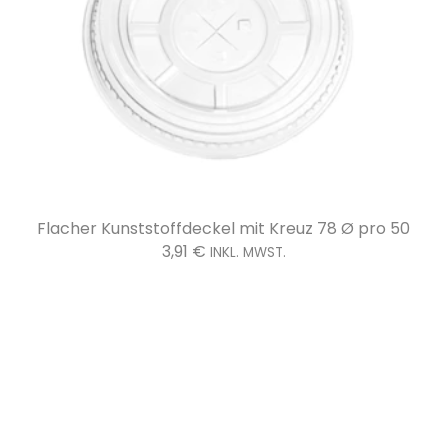
 50
Flacher Kunststoffdeckel 78 Ø pro 50
K
2,26
€
INKL. MWST.