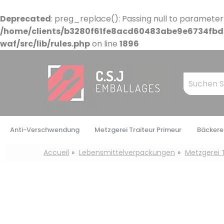
Cookie-Einstellungen
Deprecated
: preg_replace(): Passing null to parameter
/home/clients/b3280f61fe8acd60483abe9e6734fbdb
waf/src/lib/rules.php
on line
1896
Mots
clés
:
Anti-Verschwendung
Metzgerei Traiteur Primeur
Bäckerei
Accueil
Lebensmittelverpackungen
Metzgerei 