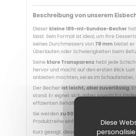
Beschreibung von unserem Eisbeche
Dieser
kleine
185-ml-Sundae-Becher
hat
lässt. Sein Format ist ideal, um Ihre Dessert
seines Durchmessers von
78 mm
bietet er
Überlaufen oder Schwierigkeiten beim Befül
Seine
klare Transparenz
hebt jede Schicht 
hervor und macht auf den ersten Blick Lus
anbieten möchten, sei es im Schaufenster, b
Der Becher
ist leicht, aber zuverlässig
: E
stand. Er eignet sich daher sowohl für Eisd
effizienten Behälter suchen.
Sie werden
zu 50 Stück
verkauft und ermögl
Produktreihe einführen, ein Dessert testen
Diese Webs
personalisi
Kurz gesagt, dieser
Sundae-Becher
vereint