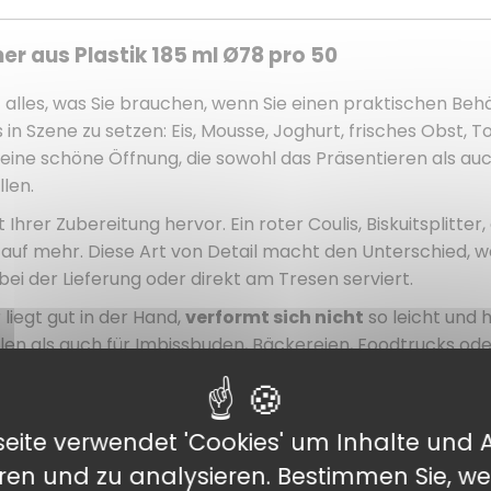
r aus Plastik 185 ml Ø78 pro 50
 alles, was Sie brauchen, wenn Sie einen praktischen Behä
s in Szene zu setzen: Eis, Mousse, Joghurt, frisches Obst, 
 eine schöne Öffnung, die sowohl das Präsentieren als auc
len.
Ihrer Zubereitung hervor. Ein roter Coulis, Biskuitsplitter
t auf mehr. Diese Art von Detail macht den Unterschied, 
ei der Lieferung oder direkt am Tresen serviert.
r liegt gut in der Hand,
verformt sich nicht
so leicht und 
ielen als auch für Imbissbuden, Bäckereien, Foodtrucks od
ichen es Ihnen, Ihren Vorrat zu verwalten, ohne sich zu ü
 oder einen regelmäßigen Service anbieten, dieses Format
eite verwendet 'Cookies' um Inhalte und 
eren und zu analysieren. Bestimmen Sie, we
 Klarheit, Praktikabilität und eine gepflegte Präsentation