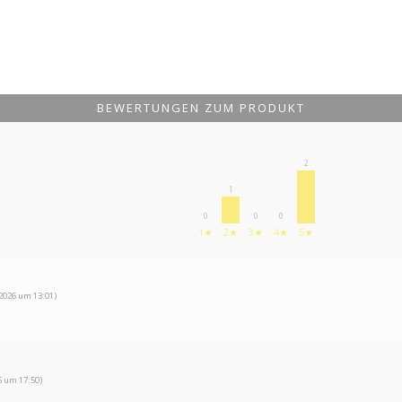
BEWERTUNGEN ZUM PRODUKT
2
1
0
0
0
1★
2★
3★
4★
5★
2026 um 13:01)
5 um 17:50)