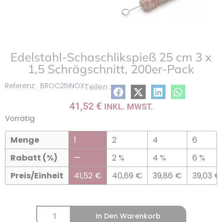
Edelstahl-Schaschlikspieß 25 cm 3 x
1,5 Schrägschnitt, 200er-Pack
Referenz : BROC25INOX
Teilen :
41,52
€
INKL. MWST.
Vorrätig
Menge
1
2
4
6
Rabatt (%)
—
2 %
4 %
6 %
Preis/Einheit
41,52
€
40,69
€
39,86
€
39,03
€
In Den Warenkorb