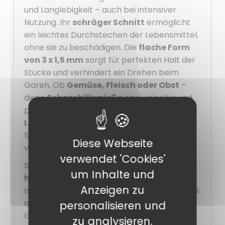
und Langlebigkeit – auch bei intensiver
Nutzung. Ihr
schräger Schnitt
ermöglicht
ein leichtes Durchstechen der Lebensmittel,
ohne sie zu beschädigen. Die
flache Form
von 3 x 1,5 mm
sorgt für perfekten Halt der
Stücke und verhindert ein Drehen beim
Garen. Ob
Gemüse, Fleisch oder Obst
–
diese
Schaschlikspieße
sind vielseitig und
passen zu all Ihren kulinarischen Ideen. Ihre
Länge von 25 cm
ist ideal für großzügige
Spieße – perfekt, um Ihre Gäste zu
Diese Webseite
verwöhnen.
verwendet 'Cookies'
Sie sind leicht zu reinigen und halten
um Inhalte und
häufigem Spülen
stand, ohne zu rosten
Anzeigen zu
oder sich zu verformen. Dank ihres Materials
aus
420er Edelstahl
behalten sie ihren
personalisieren und
Glanz über lange Zeit.
zu analysieren.