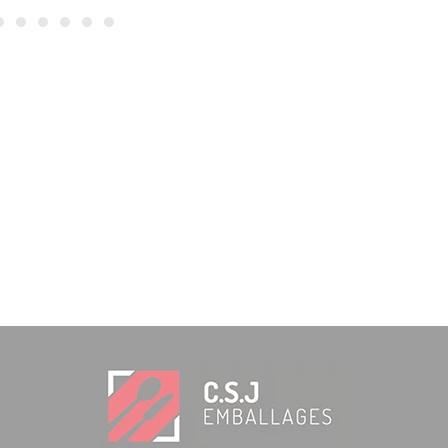
INKL. MWST.