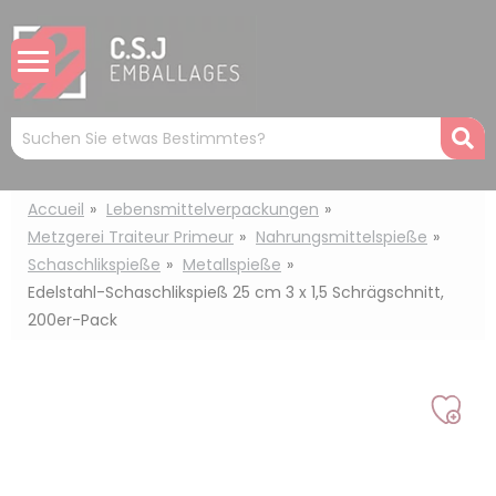
Cookie-Einstellungen
Mots
R
clés
:
Accueil
Lebensmittelverpackungen
Metzgerei Traiteur Primeur
Nahrungsmittelspieße
Schaschlikspieße
Metallspieße
Edelstahl-Schaschlikspieß 25 cm 3 x 1,5 Schrägschnitt,
200er-Pack
Auf
mei
Liste