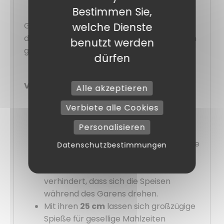
Bestimmen Sie,
welche Dienste
Gönnen Sie sich diese
Schaschlikspieße
,
damit Ihr Barbecue und Grillen ganz einfach
benutzt werden
gelingt.
dürfen
Vorteile :
Alle akzeptieren
Aus
420er
Edelstahl
gefertigt, sind sie
Verbiete alle Cookies
stoßfest und korrosionsbeständig.
Personalisieren
Der schräge Schnitt erleichtert das
Aufspießen von Lebensmitteln, ohne sie
Datenschutzbestimmungen
zu beschädigen.
Die flache Form von
3 x 1,5 mm
verhindert, dass sich die Speisen
während des Garens drehen.
Mit ihren
25 cm
lassen sich großzügige
Spieße für gesellige Mahlzeiten