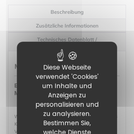
Beschreibung
Zusätzliche Informationen
Technisches Datenblatt /
Sicherheitsdatenblatt
Mignardise-Platte
Diese Webseite
verwendet 'Cookies'
um Inhalte und
Entdecken Sie unsere Kristall-
Mignardise-Platte im 2er-Pack
Anzeigen zu
personalisieren und
zu analysieren.
Wiederverwendbare Kristallglasschalen aus
Bestimmen Sie,
Kunststoff, die hauptsächlich von Caterern,
welche Dienste
Veranstaltungsorganisatoren, Restaurants