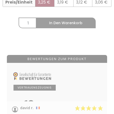
Preis/Einheit
3,25
€
3,19
€
3,12
€
3,06
€
In Den Warenkorb
BEWERTUNGEN ZUM PRODUKT
VERTRAUENSZEUGNIS
10
/10
david r.