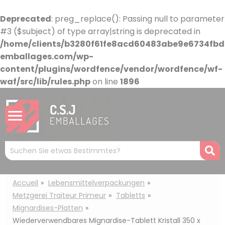
Cookie-Einstellungen
Deprecated
: preg_replace(): Passing null to parameter
#3 ($subject) of type array|string is deprecated in
/home/clients/b3280f61fe8acd60483abe9e6734fbdb
emballages.com/wp-
content/plugins/wordfence/vendor/wordfence/wf-
waf/src/lib/rules.php
on line
1896
Mots
R
clés
:
Accueil
Lebensmittelverpackungen
Metzgerei Traiteur Primeur
Tabletts
Mignardises-Platten
Wiederverwendbares Mignardise-Tablett Kristall 350 x