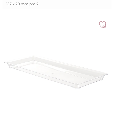
137 x 20 mm pro 2
Auf
mei
Liste
setz