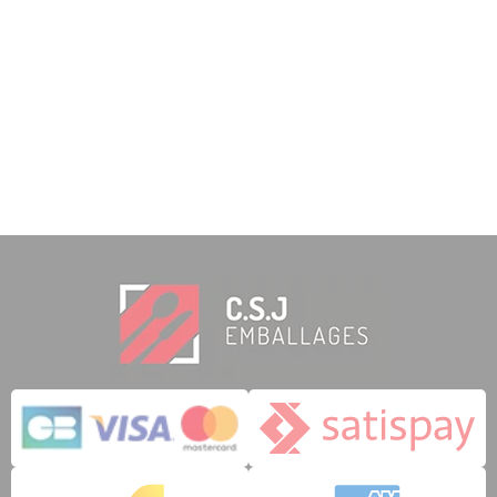
1,86
€
INKL. MWST.