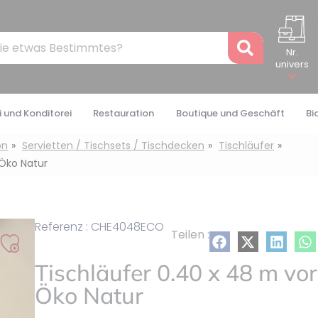
Recher
Nr.
univers
 und Konditorei
Restauration
Boutique und Geschäft
Bi
on
Servietten / Tischsets / Tischdecken
Tischläufer
 Öko Natur
Referenz : CHE4048ECO
Teilen :
Auf
Tischläufer 0.40 x 48 m vo
meine
Liste
Öko Natur
setzen