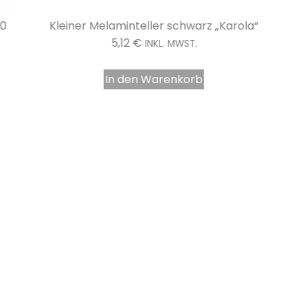
30
Kleiner Melaminteller schwarz „Karola“
5,12
€
INKL. MWST.
In den Warenkorb