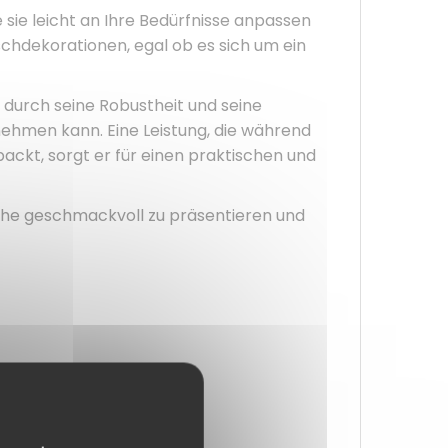
ie sie leicht an Ihre Bedürfnisse anpassen
ischdekorationen, egal ob es sich um ein
durch seine Robustheit und seine
ehmen kann. Eine Leistung, die während
ackt, sorgt er für einen praktischen und
sche geschmackvoll zu präsentieren und