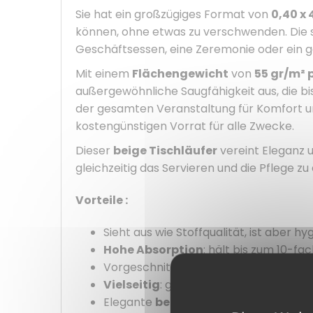
Sie hat ein großzügiges Format von
0,40 x
können, ohne etwas zu verschwenden. Die s
Geschäftsessen, eine Zeremonie oder ein g
Mit einem
Flächengewicht
von
55 gr/m² 
außergewöhnliche Saugfähigkeit aus, die b
der gesamten Veranstaltung für Komfort un
kostengünstigen Vorrat für alle Zwecke.
Dieser
beige Tischläufer
vereint Eleganz 
gleichzeitig das Servieren und die Pflege zu 
Vorteile :
Sieht aus wie Stoffqualität, ist aber h
Hohe Absorption
: hält bis zum 10-fa
Vorgeschnitten auf 30 cm für eine pr
Vielseitig
: geeignet für Geschäftses
Elegante
beige
Farbe, passt zu jeder 