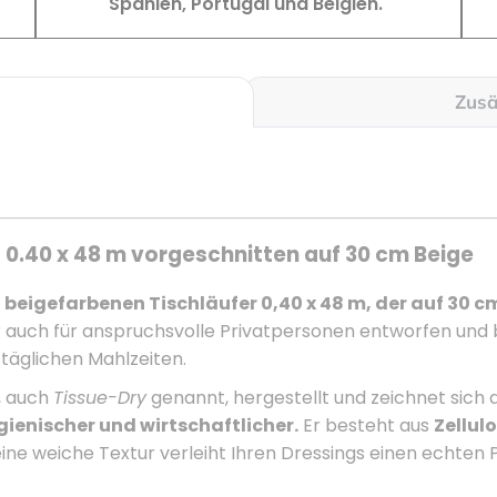
Spanien, Portugal und Belgien.
Zusä
 0.40 x 48 m vorgeschnitten auf 30 cm Beige
m
beigefarbenen Tischläufer 0,40 x 48 m, der auf 30 
 auch für anspruchsvolle Privatpersonen entworfen und bi
 täglichen Mahlzeiten.
, auch
Tissue-Dry
genannt, hergestellt und zeichnet sich 
gienischer und wirtschaftlicher.
Er besteht aus
Zellul
ne weiche Textur verleiht Ihren Dressings einen echten 