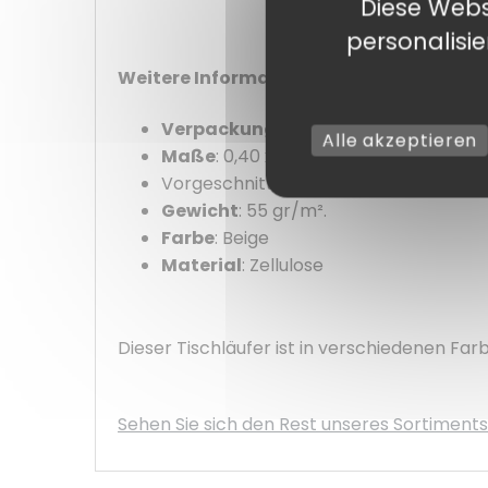
Diese Webs
personalisi
Weitere Informationen :
Verpackung
: Einzeln
Alle akzeptieren
Maße
: 0,40 x 48 m
Vorgeschnitten alle 30 cm
Gewicht
: 55 gr/m².
Farbe
: Beige
Material
: Zellulose
Dieser Tischläufer ist in verschiedenen Farb
Sehen Sie sich den Rest unseres Sortiments