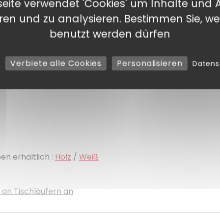
eite verwendet 'Cookies' um Inhalte und 
eren und zu analysieren. Bestimmen Sie, we
benutzt werden dürfen
Verbiete alle Cookies
Personalisieren
Daten
en erhältlich :
Holz
/
Weiß
 an Tischläufern an