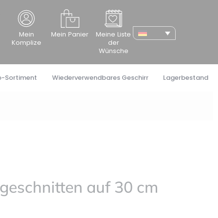
cher
Mein
Mein Panier
Meine Liste
Komplize
der
Wünsche
o-Sortiment
Wiederverwendbares Geschirr
Lagerbestand
rgeschnitten auf 30 cm