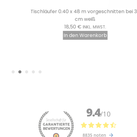
en bei 30
Tischläufer 0.40 x 48 m vorgeschnitten bei 
cm weiß
18,50
€
INKL. MWST.
In den Warenkorb