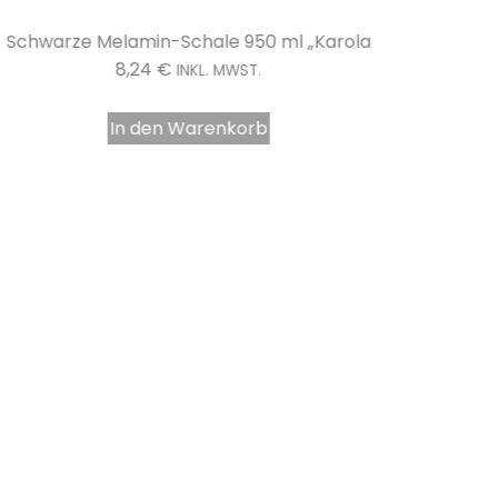
Schwarze Melamin-Schale 950 ml „Karola
Wiederve
8,24
€
INKL. MWST.
In den Warenkorb