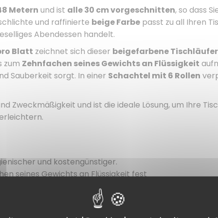
 48 Metern
und ist
alle 30 cm vorgeschnitten
, so dass S
chlichte und raffinierte
beige Farbe
passt zu all Ihren T
eselliges Abendessen handelt.
pro Blatt
zeichnet sich dieser
beigefarbene Tischläufer
is zum
Zehnfachen seines Gewichts an Flüssigkeit
aufn
d Sauberkeit sorgt. In einer
Schachtel mit 6 Rollen
verp
und Zweckmäßigkeit und ist die ideale Lösung, um Ihre Ti
erleichtern.
ygienischer und kostengünstiger.
chen seines Gewichts an Flüssigkeit fest
aktische und abfallfreie Verwendung
sen, Hochzeiten, Buffets oder den Hausgebrauch
Tischdekoration