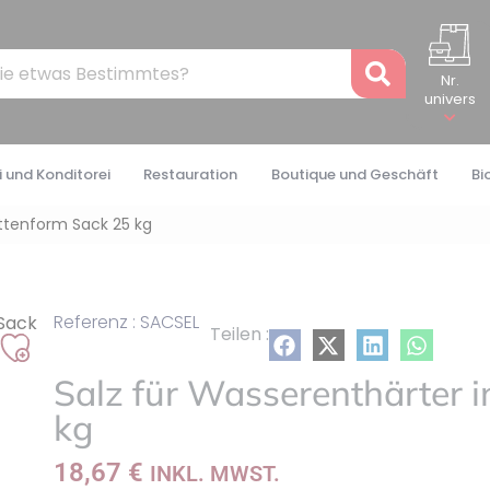
Recher
Nr.
univers
 und Konditorei
Restauration
Boutique und Geschäft
Bi
ettenform Sack 25 kg
Referenz : SACSEL
Teilen :
Auf
Salz für Wasserenthärter i
meine
Liste
kg
setzen
18,67
€
INKL. MWST.