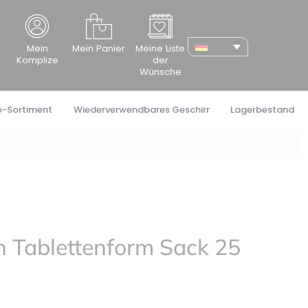
cher
Mein
Mein Panier
Meine Liste
Komplize
der
Wünsche
o-Sortiment
Wiederverwendbares Geschirr
Lagerbestand
n Tablettenform Sack 25