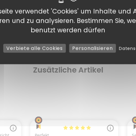
eite verwendet 'Cookies' um Inhalte und 
SEL
eren und zu analysieren. Bestimmen Sie, we
benutzt werden dürfen
g
Verbiete alle Cookies
Personalisieren
Daten
Zusätzliche Artikel