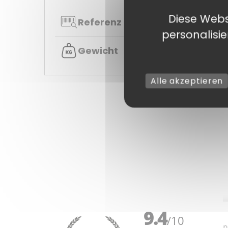
Diese Webs
Referenz
SAC
personalisi
Gewicht
31k
Alle akzeptieren