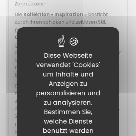
Zerdrückens.
Die
Kollektion « Inspiration »
besticht
durch ihren schicken und zeitlosen Stil,
perfekt geeignet für
Konditoren, Bäcker,
Caterer und Chocolatiers
, die eine
gepflegte und aufwertende Verpackung
anbieten möchten. Sie eignet sich sowohl für
Diese Webseite
den täglichen Verkauf als auch für
verwendet 'Cookies'
besondere Anlässe, Events oder festliche
um Inhalte und
Bestellungen.
Anzeigen zu
Diese
Kuchenschachtel
ist einfach zu
personalisieren und
montieren und praktisch in der Anwendung,
spart Zeit im Labor und sorgt für eine
zu analysieren.
einheitliche und professionelle Präsentation.
Bestimmen Sie,
Sie wird im
50er-Pack
geliefert und ist
welche Dienste
perfekt für den regelmäßigen Einsatz im
benutzt werden
Geschäft geeignet.