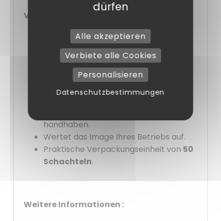
dürfen
Vorteile :
Alle akzeptieren
Elegantes Premium-Design «
Inspiration
».
Verbiete alle Cookies
Format
32 x 32 x 8 cm
, geeignet für
Personalisieren
Kuchen und Desserts.
Ideal für
dekorierte und voluminöse
Datenschutzbestimmungen
Kreationen
.
Einfach zu montieren und zu
handhaben.
Wertet das Image Ihres Betriebs auf.
Praktische Verpackungseinheit von
50
Schachteln
.
Weitere Informationen :