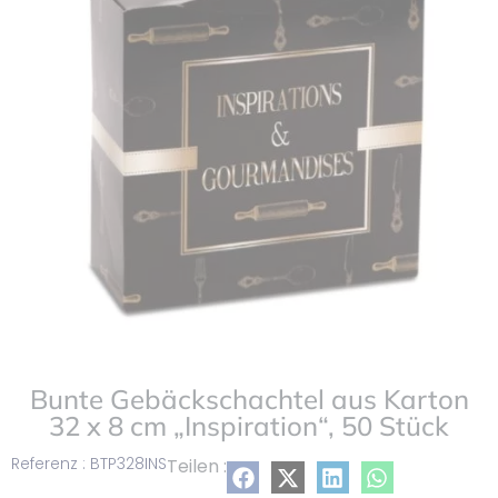
Liste
setz
Bunte Gebäckschachtel aus Karton
32 x 8 cm „Inspiration“, 50 Stück
Referenz : BTP328INS
Teilen :