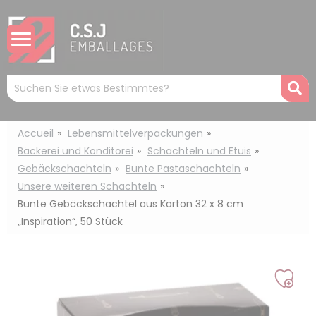
Cookie-Einstellungen
Mots
R
clés
:
Accueil
Lebensmittelverpackungen
Bäckerei und Konditorei
Schachteln und Etuis
Gebäckschachteln
Bunte Pastaschachteln
Unsere weiteren Schachteln
Bunte Gebäckschachtel aus Karton 32 x 8 cm
„Inspiration“, 50 Stück
Auf
mei