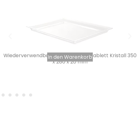
Wiederverwendbares Mignardises-Tablett Kristall 350
In den Warenkorb
x 280 x 20 mm
3,77
€
INKL. MWST.