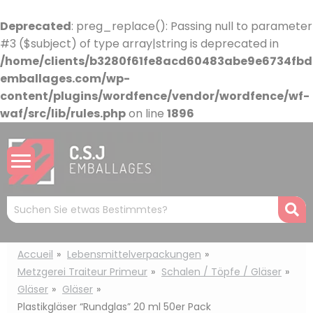
Cookie-Einstellungen
Deprecated
: preg_replace(): Passing null to parameter
#3 ($subject) of type array|string is deprecated in
/home/clients/b3280f61fe8acd60483abe9e6734fbdb
emballages.com/wp-
content/plugins/wordfence/vendor/wordfence/wf-
waf/src/lib/rules.php
on line
1896
Mots
R
clés
:
Accueil
Lebensmittelverpackungen
Metzgerei Traiteur Primeur
Schalen / Töpfe / Gläser
Gläser
Gläser
Plastikgläser “Rundglas” 20 ml 50er Pack