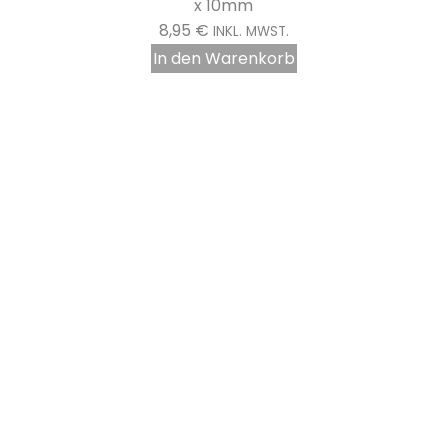
7,33
€
INKL. MWST.
In den Warenkorb