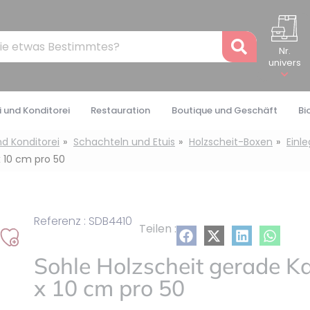
Recher
Nr.
univers
 und Konditorei
Restauration
Boutique und Geschäft
Bi
nd Konditorei
Schachteln und Etuis
Holzscheit-Boxen
Einl
x 10 cm pro 50
Referenz : SDB4410
Teilen :
Auf
Sohle Holzscheit gerade K
meine
Liste
x 10 cm pro 50
setzen