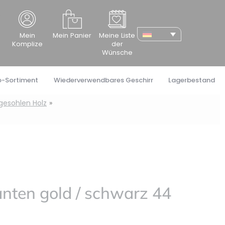
cher
Mein
Mein Panier
Meine Liste
Komplize
der
Wünsche
o-Sortiment
Wiederverwendbares Geschirr
Lagerbestand
egesohlen Holz
anten gold / schwarz 44