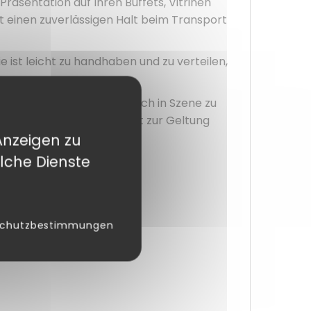
Präsentation auf Ihren Buffets, Vitrinen
t einen zuverlässigen Halt beim Transport
e ist leicht zu handhaben und zu verteilen,
und Ihre Desserts erfolgreich in Szene zu
Sorgfalt und Authentizität zur Geltung
Anzeigen zu
lche Dienste
 anpassen.
schutzbestimmungen