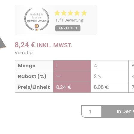
auf 1 Bewertung
ANZEIGEN
8,24
€
INKL. MWST.
Vorrätig
Menge
1
4
Rabatt (%)
—
2 %
Preis/Einheit
8,24
€
8,08
€
7
In Den