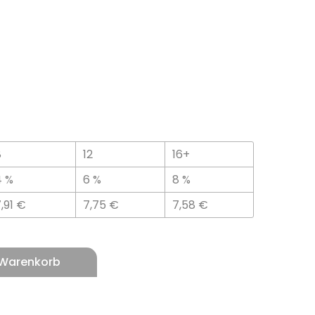
8
12
16+
4 %
6 %
8 %
,91
€
7,75
€
7,58
€
 Warenkorb