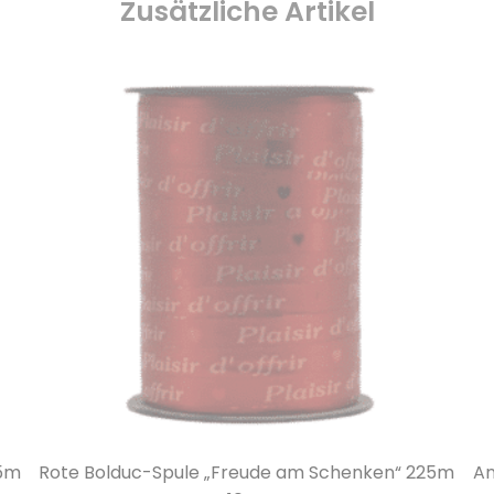
Zusätzliche Artikel
25m
Anis-Bolduc-Spule „plaisir d’offrir“ 225m x 10mm
We