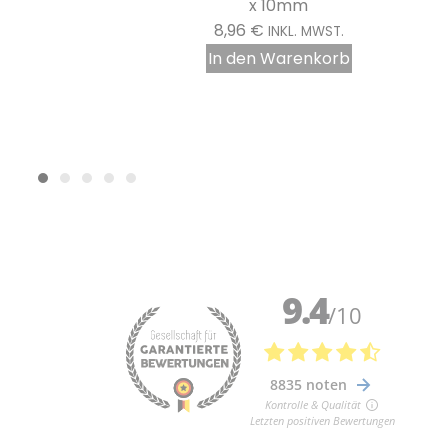
x 10mm
8,95
€
INKL. MWST.
In den Warenkorb