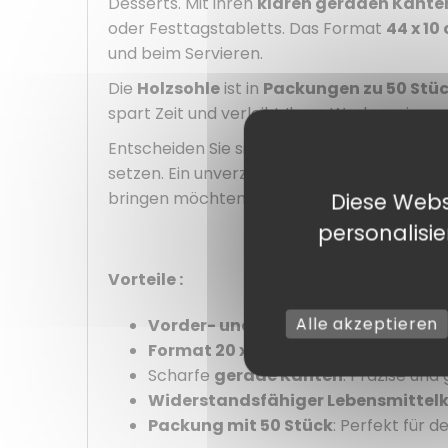
Desserts. Mit ihren
klaren geraden Kante
oder Festtagstabletts. Das Format
44 x 10
und beim Servieren.
Die
Holzsohle
ist in
Packungen zu 50 Stü
spart Zeit und verleiht Ihren Werken ein qu
Entscheiden Sie sich für die
gold/schwarze
setzen. Ein unverzichtbares Accessoire für
bringen möchten.
Diese Webs
personalisi
Vorteile :
Alle akzeptieren
Vorder- und Rückseite in Gold/Sch
Format 20 x 10 cm
: ideal für Stollen 
Scharfe
gerade Kanten
: Präzise und
Widerstandsfähiger Lebensmittel
Packung mit 50 Stück
: Perfekt für 