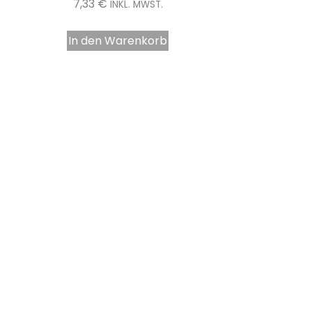
14,24
€
INKL. MWST.
In den Warenkorb