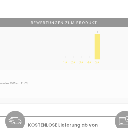
BEWERTUNGEN ZUM PRODUKT
1
0
0
0
0
1★
2★
3★
4★
5★
vember 2025 um 11:03)
KOSTENLOSE Lieferung ab von