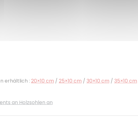
 erhältlich :
20×10 cm
/
25×10 cm
/
30×10 cm
/
35×10 cm
ments an Holzsohlen an