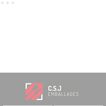
3,67
€
INKL. MWST.