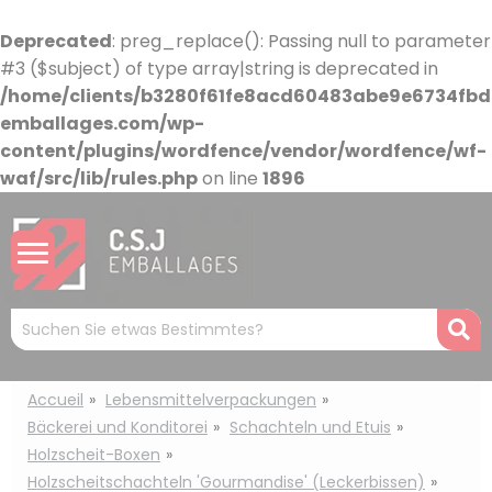
Cookie-Einstellungen
Deprecated
: preg_replace(): Passing null to parameter
#3 ($subject) of type array|string is deprecated in
/home/clients/b3280f61fe8acd60483abe9e6734fbdb
emballages.com/wp-
content/plugins/wordfence/vendor/wordfence/wf-
waf/src/lib/rules.php
on line
1896
Mots
R
clés
:
Accueil
Lebensmittelverpackungen
Bäckerei und Konditorei
Schachteln und Etuis
Holzscheit-Boxen
Holzscheitschachteln 'Gourmandise' (Leckerbissen)