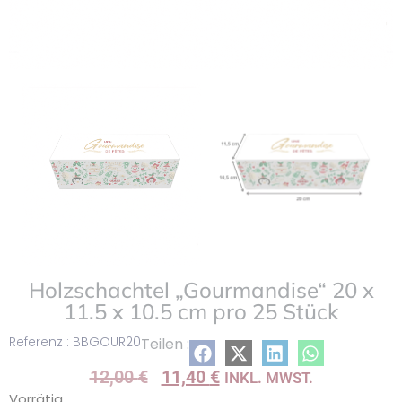
Holzschachtel „Gourmandise“ 20 x
11.5 x 10.5 cm pro 25 Stück
Referenz : BBGOUR20
Teilen :
12,00
€
11,40
€
INKL. MWST.
Vorrätig