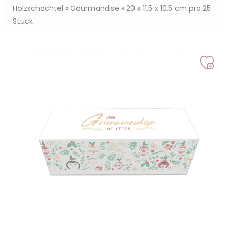
Holzschachtel « Gourmandise » 20 x 11.5 x 10.5 cm pro 25
Stück
Auf
mei
Liste
setz